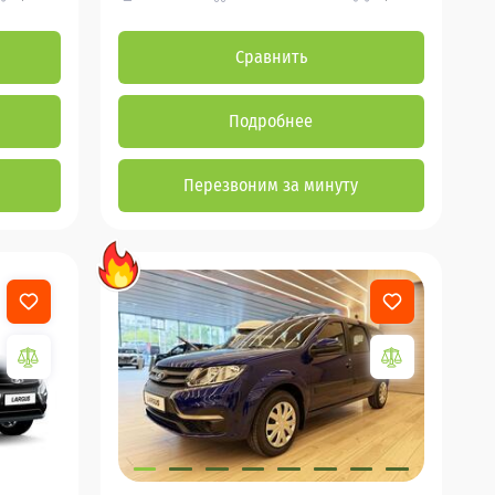
Сравнить
Подробнее
Перезвоним за минуту