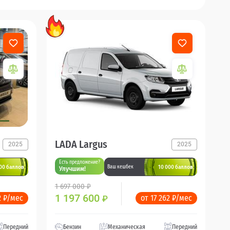
LADA Largus
2025
2025
Есть предложение?
00 баллов
10 000 баллов
Ваш кешбек
Улучшим!
1 697 000 ₽
1 197 600
2 ₽/мес
от 17 262 ₽/мес
₽
Передний
Бензин
Механическая
Передний