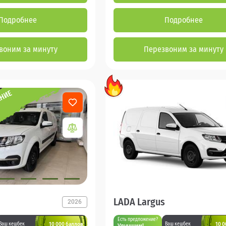
Подробнее
Подробнее
воним за минуту
Перезвоним за минуту
LADA Largus
2026
Есть предложение?
10 000 баллов
10 0
Ваш кешбек
Ваш кешбек
Улучшим!