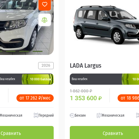
LADA Largus
2026
10 000 баллов
10 0
Ваш кешбек
Ваш кешбек
1 862 000 ₽
1 353 600
от 17 262 ₽/мес
от 18 98
₽
Механическая
Передний
Бензин
Механическая
Сравнить
Сравнить