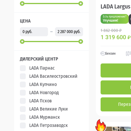
LADA Largus
Есть предложение?
ЦЕНА
Улучшим!
1 862 000 ₽
1 319 600
₽
Бензин
ДИЛЕРСКИЙ ЦЕНТР
LADA Парнас
LADA Василеостровский
LADA Купчино
LADA Новгород
LADA Псков
Перез
LADA Великие Луки
LADA Мурманск
LADA Петрозаводск