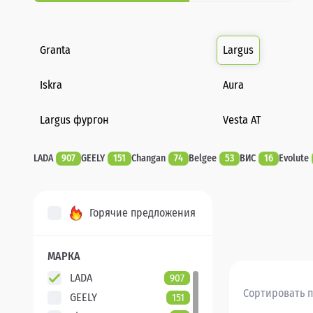
Granta
Largus
Iskra
Aura
Largus фургон
Vesta AT
LADA
907
GEELY
151
Changan
74
Belgee
53
ВИС
16
Evolute
Горячие предложения
МАРКА
LADA
907
Сортировать п
GEELY
151