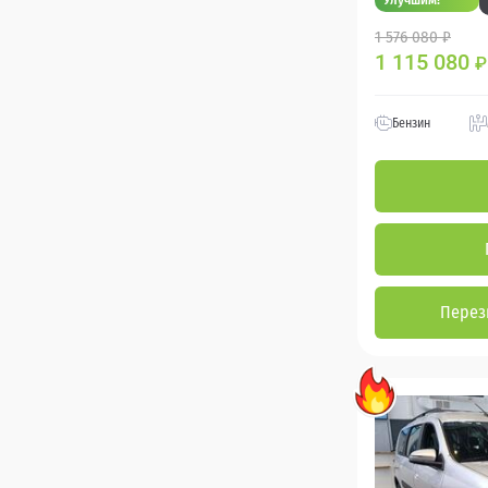
1 576 080 ₽
1 115 080
₽
Бензин
Перез