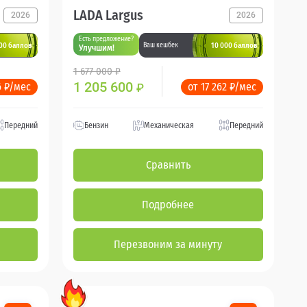
LADA Largus
2026
2026
Есть предложение?
00 баллов
10 000 баллов
Ваш кешбек
Улучшим!
1 677 000 ₽
1 205 600
6 ₽/мес
от 17 262 ₽/мес
₽
Передний
Бензин
Механическая
Передний
Сравнить
Подробнее
Перезвоним за минуту