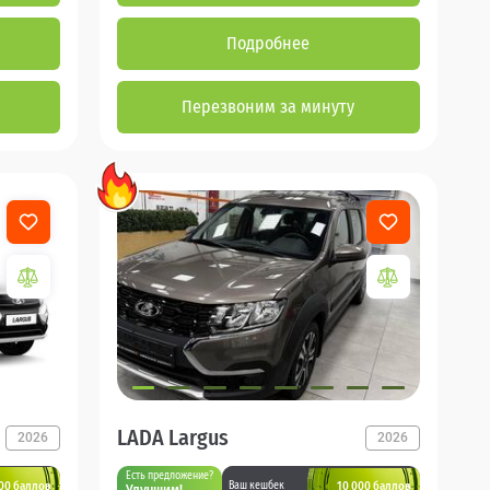
Подробнее
Перезвоним за минуту
LADA Largus
2026
2026
Есть предложение?
00 баллов
10 000 баллов
Ваш кешбек
Улучшим!