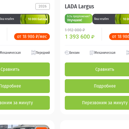
LADA Largus
2026
Есть предложение?
10 000 баллов
10 0
Ваш кешбек
Ваш кешбек
Улучшим!
1 912 000 ₽
1 393 600
от 18 986 ₽/мес
от 18 98
₽
Механическая
Передний
Бензин
Механическая
Сравнить
Сравнить
Подробнее
Подробнее
воним за минуту
Перезвоним за минуту