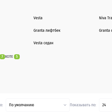
Vesta
Niva Tr
Granta лифтбек
Granta 
Vesta седан
7
XCITE
5
о:
По умолчанию
Показывать по:
24