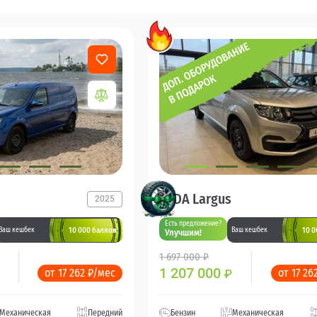
LADA Largus
2025
Есть предложение?
10 000 баллов
10 0
Ваш кешбек
Ваш кешбек
Улучшим!
1 697 000 ₽
1 207 000
от 17 262 ₽/мес
от 17 26
₽
Механическая
Передний
Бензин
Механическая