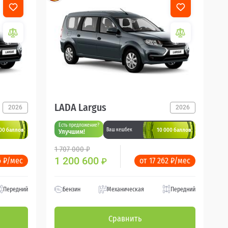
LADA Largus
2026
2026
Есть предложение?
00 баллов
10 000 баллов
Ваш кешбек
Улучшим!
1 707 000 ₽
1 200 600
6 ₽/мес
от 17 262 ₽/мес
₽
Передний
Бензин
Механическая
Передний
Сравнить