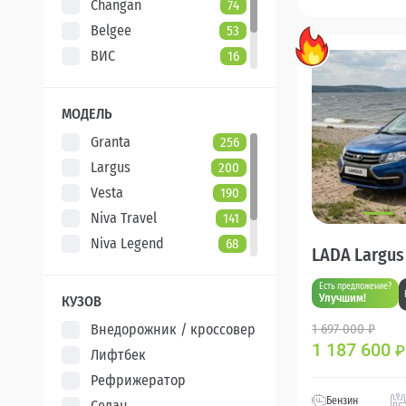
Changan
74
Belgee
53
ВИС
16
Evolute
7
XCITE
5
МОДЕЛЬ
Granta
256
Largus
200
Vesta
190
Niva Travel
141
Niva Legend
68
LADA Largus
Iskra
47
Есть предложение?
Aura
5
Улучшим!
КУЗОВ
Внедорожник / кроссовер
1 697 000 ₽
1 187 600
₽
Лифтбек
Рефрижератор
Бензин
Седан