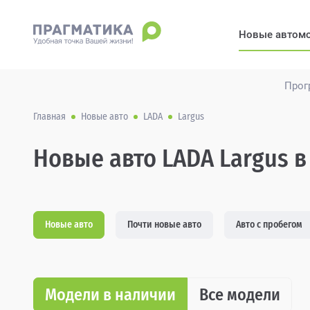
Новые автом
Прог
Главная
Новые авто
LADA
Largus
Новые авто LADA Largus в
Новые авто
Почти новые авто
Авто с пробегом
Модели в наличии
Все модели