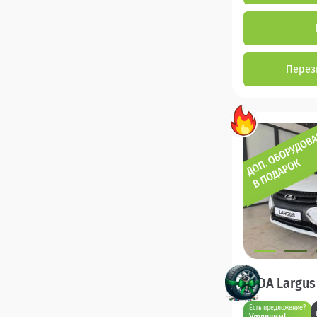
Перез
LADA Largus
Есть предложение?
Улучшим!