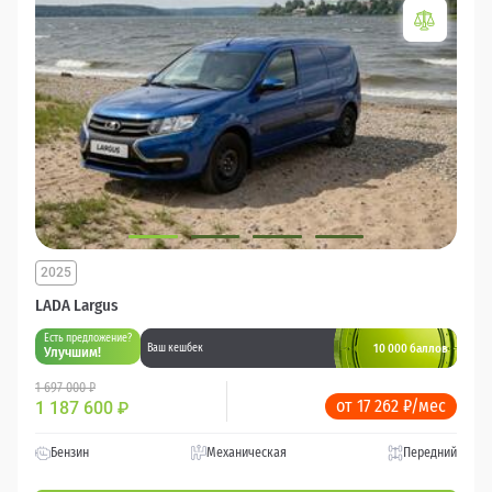
2025
LADA Largus
Есть предложение?
10 000 баллов
Ваш кешбек
Улучшим!
1 697 000 ₽
от 17 262 ₽/мес
1 187 600
₽
Бензин
Механическая
Передний