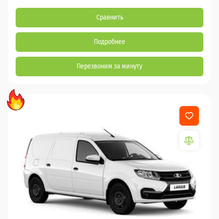
Сравнить
Подробнее
Перезвоним за минуту