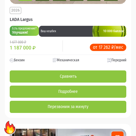
2026
LADA Largus
Есть предложение?
10 000 баллов
Ваш кешбек
Улучшим!
1 677 000 ₽
от 17 262 ₽/мес
1 187 000
₽
Бензин
Механическая
Передний
Сравнить
Подробнее
Перезвоним за минуту