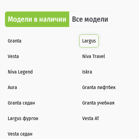
Модели в наличии
Все модели
Granta
Largus
Vesta
Niva Travel
Niva Legend
Iskra
Aura
Granta лифтбек
Granta седан
Granta учебная
Largus фургон
Vesta AT
Vesta седан