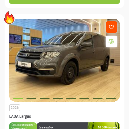
2026
LADA Largus
Есть предложение?
10 000 баллов
Ваш кешбек
Улучшим!