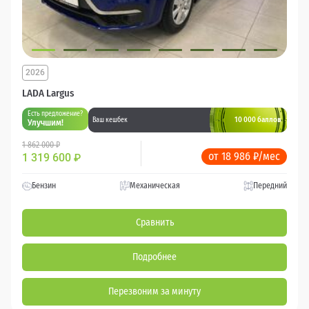
2026
LADA Largus
Есть предложение?
10 000 баллов
Ваш кешбек
Улучшим!
1 862 000 ₽
от 18 986 ₽/мес
1 319 600
₽
Бензин
Механическая
Передний
Сравнить
Подробнее
Перезвоним за минуту