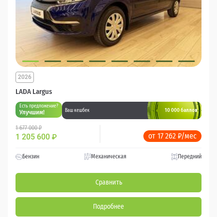
2026
LADA Largus
Есть предложение?
10 000 баллов
Ваш кешбек
Улучшим!
1 677 000 ₽
от 17 262 ₽/мес
1 205 600
₽
Бензин
Механическая
Передний
Сравнить
Подробнее