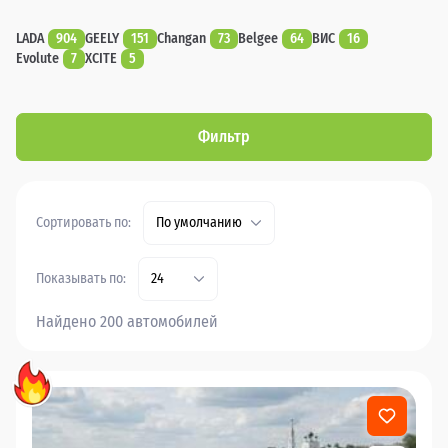
LADA
904
GEELY
151
Changan
73
Belgee
64
ВИС
16
Evolute
7
XCITE
5
Фильтр
Сортировать по:
По умолчанию
Показывать по:
24
Найдено 200 автомобилей