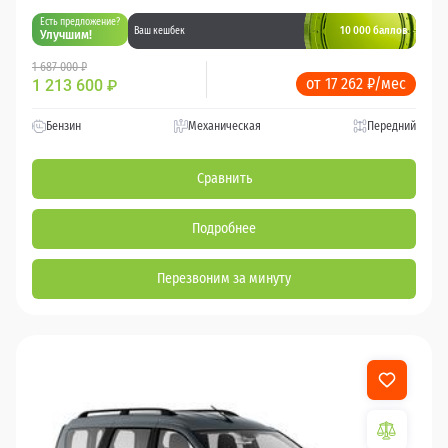
Есть предложение?
10 000 баллов
Ваш кешбек
Улучшим!
1 687 000 ₽
от 17 262 ₽/мес
1 213 600
₽
Бензин
Механическая
Передний
Сравнить
Подробнее
Перезвоним за минуту