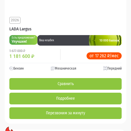
2026
LADA Largus
Есть предложение?
10 000 баллов
Ваш кешбек
Улучшим!
1 677 000 ₽
от 17 262 ₽/мес
1 181 600
₽
Бензин
Механическая
Передний
Сравнить
Подробнее
Перезвоним за минуту