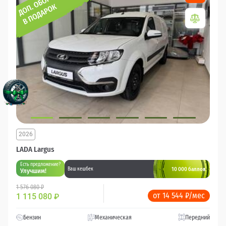
2026
LADA Largus
Есть предложение?
10 000 баллов
Ваш кешбек
Улучшим!
1 576 080 ₽
от 14 544 ₽/мес
1 115 080
₽
Бензин
Механическая
Передний