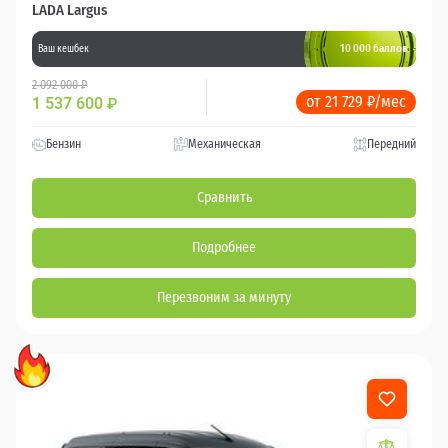
LADA Largus
10 000 баллов
Ваш кешбек
2 092 000 ₽
от 21 729 ₽/мес
1 537 600
₽
Бензин
Механическая
Передний
Сравнить
Подробнее
Перезвоним за минуту