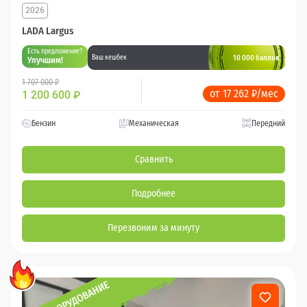
2026
LADA Largus
Есть предложение?
10 000 баллов
Ваш кешбек
Улучшим!
1 707 000 ₽
от 17 262 ₽/мес
1 200 600
₽
Бензин
Механическая
Передний
Сравнить
Подробнее
Перезвоним за минуту