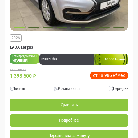
2026
LADA Largus
Есть предложение?
10 000 баллов
Ваш кешбек
Улучшим!
1 912 000 ₽
от 18 986 ₽/мес
1 393 600
₽
Бензин
Механическая
Передний
Сравнить
Подробнее
Перезвоним за минуту