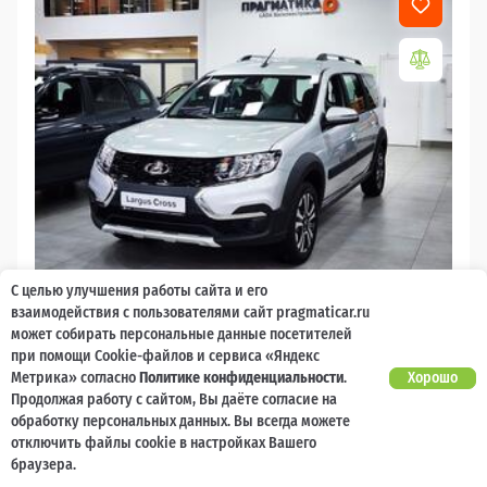
С целью улучшения работы сайта и его
2026
взаимодействия с пользователями сайт pragmaticar.ru
может собирать персональные данные посетителей
LADA Largus
при помощи Cookie-файлов и сервиса «Яндекс
Есть предложение?
Метрика» согласно
Политике конфиденциальности
.
Хорошо
10 000 баллов
Ваш кешбек
Улучшим!
Продолжая работу с сайтом, Вы даёте согласие на
обработку персональных данных. Вы всегда можете
2 017 000 ₽
от 21 729 ₽/мес
1 477 600
отключить файлы cookie в настройках Вашего
₽
браузера.