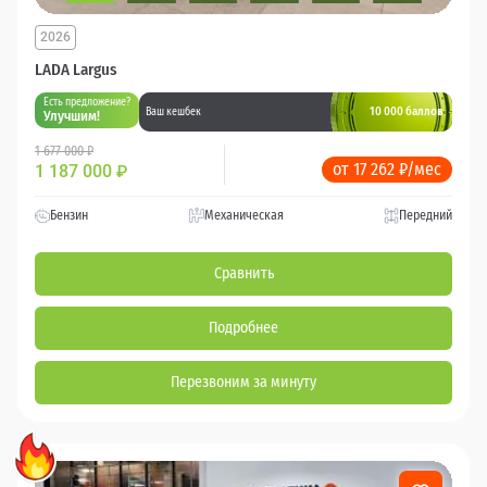
2026
LADA Largus
Есть предложение?
10 000 баллов
Ваш кешбек
Улучшим!
1 677 000 ₽
от 17 262 ₽/мес
1 187 000
₽
Бензин
Механическая
Передний
Сравнить
Подробнее
Перезвоним за минуту