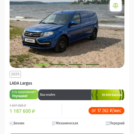
2025
LADA Largus
Есть предложение?
10 000 баллов
Ваш кешбек
Улучшим!
1 697 000 ₽
от 17 262 ₽/мес
1 187 600
₽
Бензин
Механическая
Передний