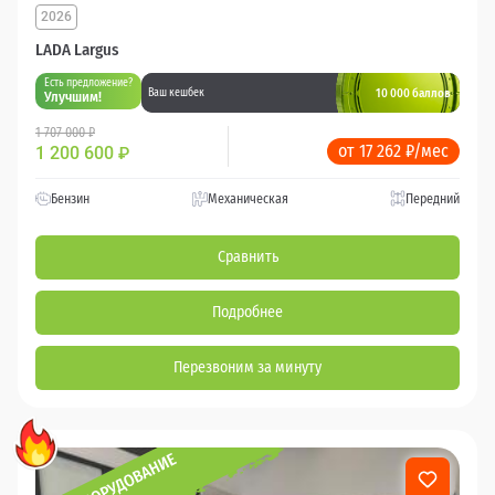
2026
LADA Largus
Есть предложение?
10 000 баллов
Ваш кешбек
Улучшим!
1 707 000 ₽
от 17 262 ₽/мес
1 200 600
₽
Бензин
Механическая
Передний
Сравнить
Подробнее
Перезвоним за минуту