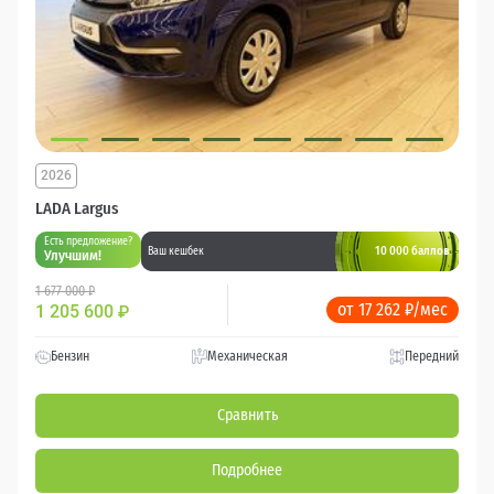
2026
LADA Largus
Есть предложение?
10 000 баллов
Ваш кешбек
Улучшим!
1 677 000 ₽
от 17 262 ₽/мес
1 205 600
₽
Бензин
Механическая
Передний
Сравнить
Подробнее