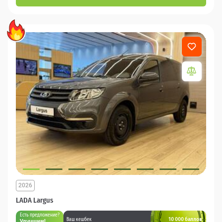
2026
LADA Largus
Есть предложение?
10 000 баллов
Ваш кешбек
Улучшим!