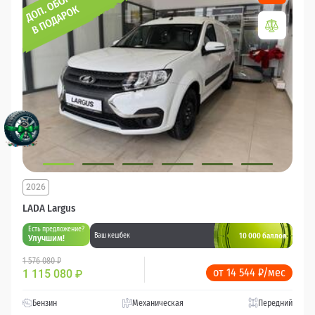
2026
LADA Largus
Есть предложение?
10 000 баллов
Ваш кешбек
Улучшим!
1 576 080 ₽
от 14 544 ₽/мес
1 115 080
₽
Бензин
Механическая
Передний