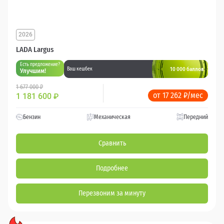
2026
LADA Largus
Есть предложение?
10 000 баллов
Ваш кешбек
Улучшим!
1 677 000 ₽
от 17 262 ₽/мес
1 181 600
₽
Бензин
Механическая
Передний
Сравнить
Подробнее
Перезвоним за минуту