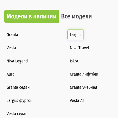
Модели в наличии
Все модели
Granta
Largus
Vesta
Niva Travel
Niva Legend
Iskra
Aura
Granta лифтбек
Granta седан
Granta учебная
Largus фургон
Vesta AT
Vesta седан