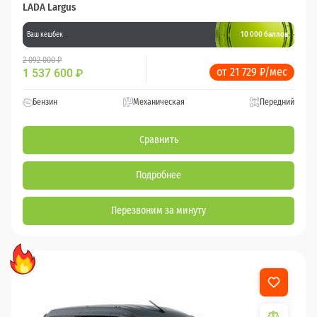
LADA Largus
10 000 баллов
Ваш кешбек
2 092 000 ₽
от 21 729 ₽/мес
1 537 600
₽
Бензин
Механическая
Передний
Сравнить
Подробнее
Перезвоним за минуту