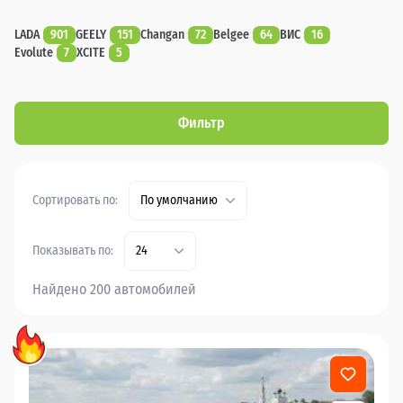
LADA
901
GEELY
151
Changan
72
Belgee
64
ВИС
16
Evolute
7
XCITE
5
Фильтр
Сортировать по:
По умолчанию
Показывать по:
24
Найдено 200 автомобилей