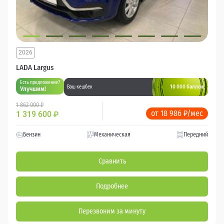
2026
LADA Largus
Есть предложение?
10 000 баллов
Ваш кешбек
Улучшим!
1 862 000 ₽
от 18 986 ₽/мес
1 319 600
₽
Бензин
Механическая
Передний
Сравнить
Подробнее
Перезвоним за минуту