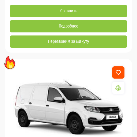
Сравнить
Подробнее
Перезвоним за минуту