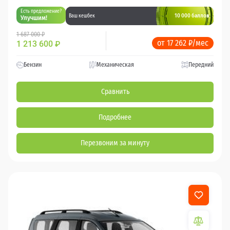
Есть предложение?
10 000 баллов
Ваш кешбек
Улучшим!
1 687 000 ₽
от 17 262 ₽/мес
1 213 600
₽
Бензин
Механическая
Передний
Сравнить
Подробнее
Перезвоним за минуту