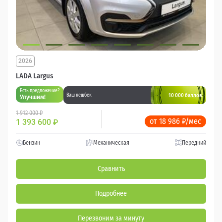
2026
LADA Largus
Есть предложение?
10 000 баллов
Ваш кешбек
Улучшим!
1 912 000 ₽
от 18 986 ₽/мес
1 393 600
₽
Бензин
Механическая
Передний
Сравнить
Подробнее
Перезвоним за минуту