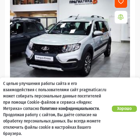
С целью улучшения работы сайта и его
2026
взаимодействия с пользователями сайт pragmaticar.ru
может собирать персональные данные посетителей
LADA Largus
при помощи Cookie-файлов и сервиса «Яндекс
Есть предложение?
Метрика» согласно
Политике конфиденциальности
.
Хорошо
10 000 баллов
Ваш кешбек
Улучшим!
Продолжая работу с сайтом, Вы даёте согласие на
обработку персональных данных. Вы всегда можете
2 017 000 ₽
от 21 729 ₽/мес
1 477 600
отключить файлы cookie в настройках Вашего
₽
браузера.