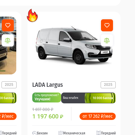
LADA Largus
2025
2025
Есть предложение?
00 баллов
10 000 баллов
Ваш кешбек
Улучшим!
1 697 000 ₽
1 197 600
2 ₽/мес
от 17 262 ₽/мес
₽
Передний
Бензин
Механическая
Передний