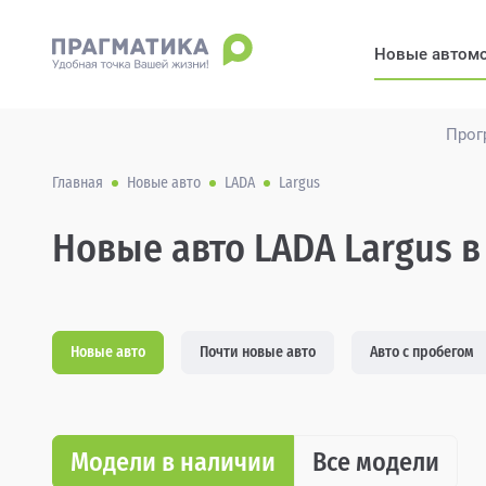
Новые автом
Прог
Главная
Новые авто
LADA
Largus
Новые авто LADA Largus в
Новые авто
Почти новые авто
Авто с пробегом
Модели в наличии
Все модели