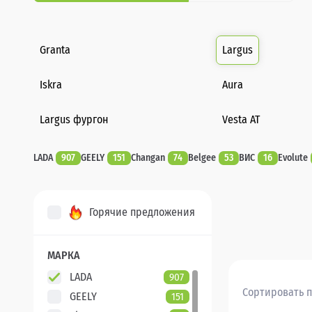
Granta
Largus
Iskra
Aura
Largus фургон
Vesta AT
LADA
907
GEELY
151
Changan
74
Belgee
53
ВИС
16
Evolute
Горячие предложения
МАРКА
LADA
907
Сортировать п
GEELY
151