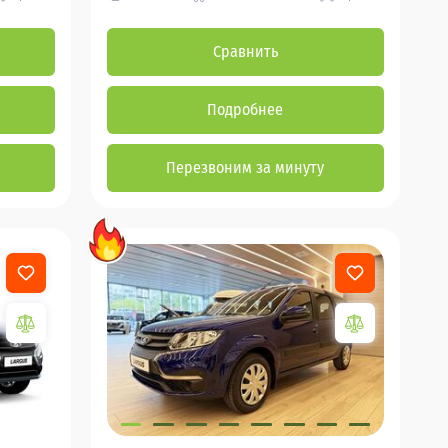
Сравнить
Подробнее
Перезвоним за минуту