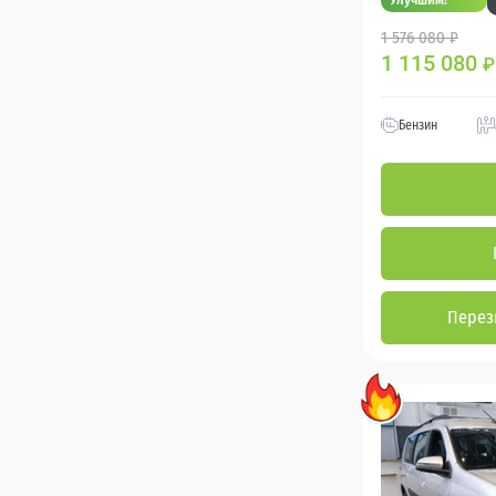
1 576 080 ₽
1 115 080
₽
Бензин
Перез