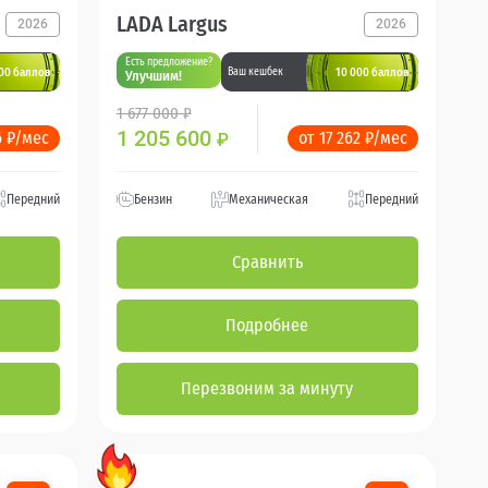
LADA Largus
2026
2026
Есть предложение?
00 баллов
10 000 баллов
Ваш кешбек
Улучшим!
1 677 000 ₽
1 205 600
6 ₽/мес
от 17 262 ₽/мес
₽
Передний
Бензин
Механическая
Передний
Сравнить
Подробнее
Перезвоним за минуту