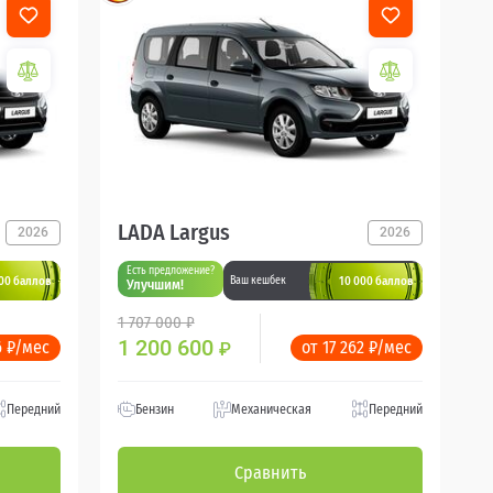
LADA Largus
2026
2026
Есть предложение?
00 баллов
10 000 баллов
Ваш кешбек
Улучшим!
1 707 000 ₽
1 200 600
6 ₽/мес
от 17 262 ₽/мес
₽
Передний
Бензин
Механическая
Передний
Сравнить