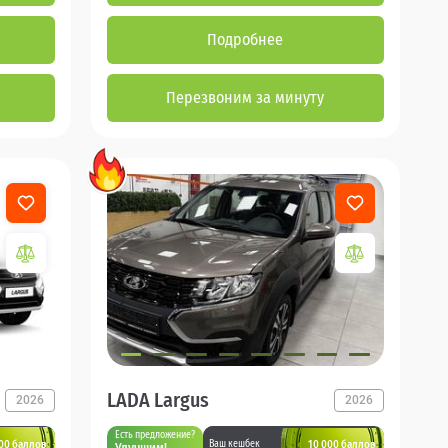
Подробнее
Перезвоним за минуту
LADA Largus
2026
2026
Есть предложение?
00 баллов
10 000 баллов
Ваш кешбек
Улучшим!