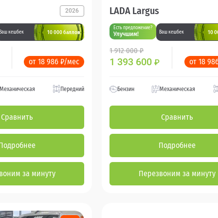
LADA Largus
2026
Есть предложение?
10 000 баллов
10 0
Ваш кешбек
Ваш кешбек
Улучшим!
1 912 000 ₽
1 393 600
от 18 986 ₽/мес
от 18 98
₽
Механическая
Передний
Бензин
Механическая
Сравнить
Сравнить
Подробнее
Подробнее
воним за минуту
Перезвоним за минуту