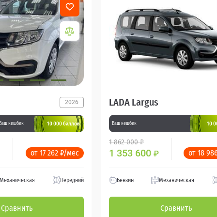
LADA Largus
2026
10 000 баллов
10 0
Ваш кешбек
Ваш кешбек
1 862 000 ₽
1 353 600
от 17 262 ₽/мес
от 18 98
₽
Механическая
Передний
Бензин
Механическая
Сравнить
Сравнить