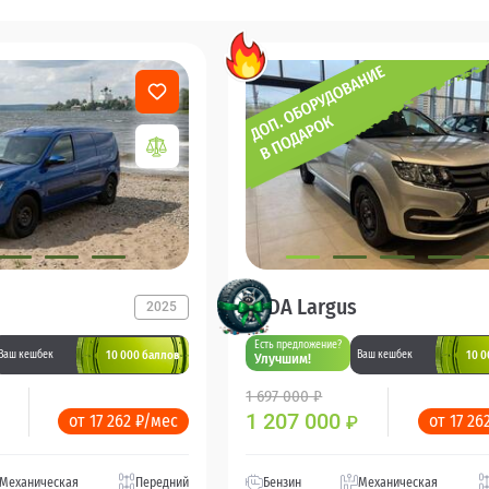
LADA Largus
2025
Есть предложение?
10 000 баллов
10 0
Ваш кешбек
Ваш кешбек
Улучшим!
1 697 000 ₽
1 207 000
от 17 262 ₽/мес
от 17 26
₽
Механическая
Передний
Бензин
Механическая