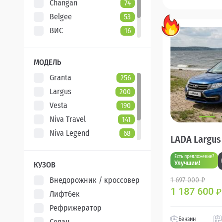
Changan
74
Belgee
53
ВИС
16
Evolute
7
XCITE
5
МОДЕЛЬ
Granta
256
Largus
200
Vesta
190
Niva Travel
141
Niva Legend
68
LADA Largus
Iskra
47
Есть предложение?
Aura
5
Улучшим!
КУЗОВ
Внедорожник / кроссовер
1 697 000 ₽
1 187 600
₽
Лифтбек
Рефрижератор
Бензин
Седан