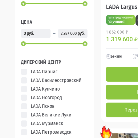
LADA Largus
Есть предложение?
ЦЕНА
Улучшим!
1 862 000 ₽
1 319 600
₽
Бензин
ДИЛЕРСКИЙ ЦЕНТР
LADA Парнас
LADA Василеостровский
LADA Купчино
LADA Новгород
LADA Псков
Перез
LADA Великие Луки
LADA Мурманск
LADA Петрозаводск