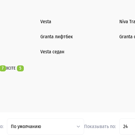
Vesta
Niva Tr
Granta лифтбек
Granta 
Vesta седан
7
XCITE
5
о:
По умолчанию
Показывать по:
24