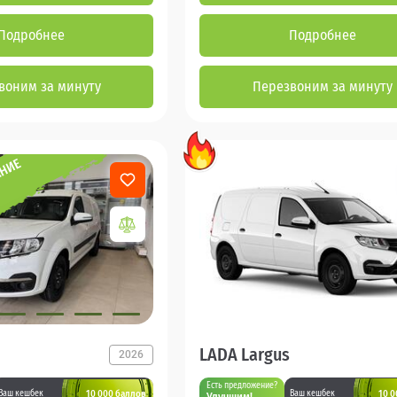
Подробнее
Подробнее
воним за минуту
Перезвоним за минуту
LADA Largus
2026
Есть предложение?
10 000 баллов
10 0
Ваш кешбек
Ваш кешбек
Улучшим!