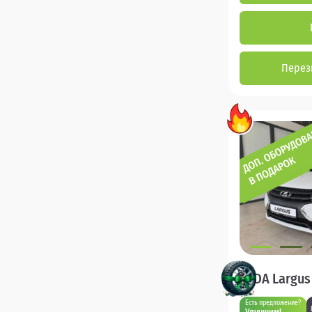
Перез
LADA Largus
Есть предложение?
Улучшим!