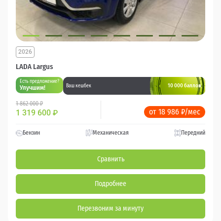
2026
LADA Largus
Есть предложение?
10 000 баллов
Ваш кешбек
Улучшим!
1 862 000 ₽
от 18 986 ₽/мес
1 319 600
₽
Бензин
Механическая
Передний
Сравнить
Подробнее
Перезвоним за минуту