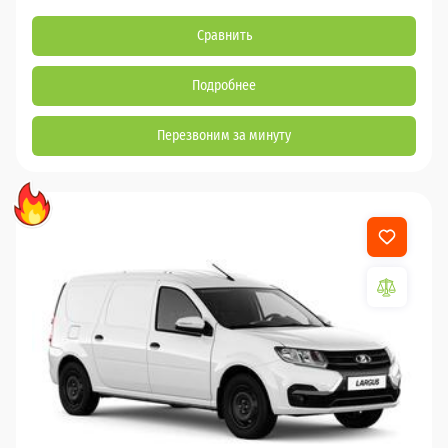
Сравнить
Подробнее
Перезвоним за минуту