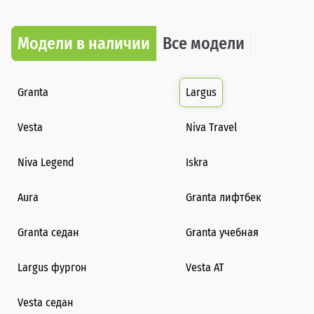
Модели в наличии
Все модели
Granta
Largus
Vesta
Niva Travel
Niva Legend
Iskra
Aura
Granta лифтбек
Granta седан
Granta учебная
Largus фургон
Vesta AT
Vesta седан