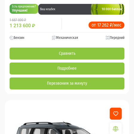
Есть предложение?
10 000 баллов
Ваш кешбек
Улучшим!
1 687 000 ₽
от 17 262 ₽/мес
1 213 600
₽
Бензин
Механическая
Передний
Сравнить
Подробнее
Перезвоним за минуту