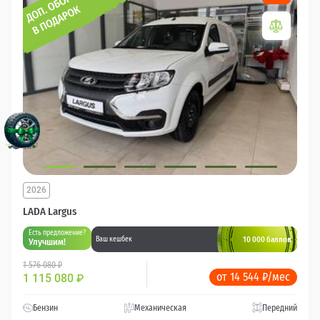
2026
LADA Largus
Есть предложение?
10 000 баллов
Ваш кешбек
Улучшим!
1 576 080 ₽
от 14 544 ₽/мес
1 115 080
₽
Бензин
Механическая
Передний