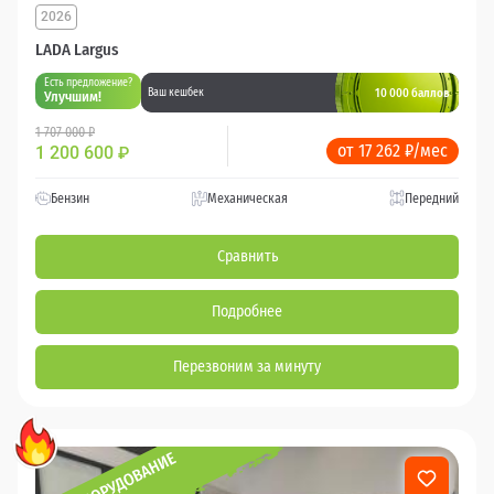
2026
LADA Largus
Есть предложение?
10 000 баллов
Ваш кешбек
Улучшим!
1 707 000 ₽
от 17 262 ₽/мес
1 200 600
₽
Бензин
Механическая
Передний
Сравнить
Подробнее
Перезвоним за минуту