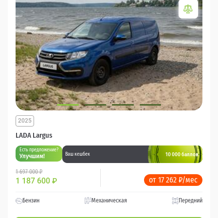
2025
LADA Largus
Есть предложение?
10 000 баллов
Ваш кешбек
Улучшим!
1 697 000 ₽
от 17 262 ₽/мес
1 187 600
₽
Бензин
Механическая
Передний