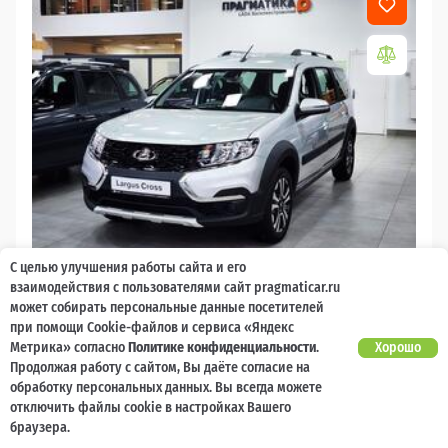
С целью улучшения работы сайта и его
2026
взаимодействия с пользователями сайт pragmaticar.ru
может собирать персональные данные посетителей
LADA Largus
при помощи Cookie-файлов и сервиса «Яндекс
Есть предложение?
Метрика» согласно
Политике конфиденциальности
.
Хорошо
10 000 баллов
Ваш кешбек
Улучшим!
Продолжая работу с сайтом, Вы даёте согласие на
обработку персональных данных. Вы всегда можете
2 017 000 ₽
от 21 729 ₽/мес
1 477 600
отключить файлы cookie в настройках Вашего
₽
браузера.