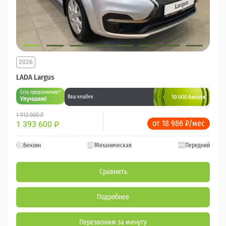
2026
LADA Largus
Есть предложение?
10 000 баллов
Ваш кешбек
Улучшим!
1 912 000 ₽
от 18 986 ₽/мес
1 393 600
₽
Бензин
Механическая
Передний
Сравнить
Подробнее
Перезвоним за минуту