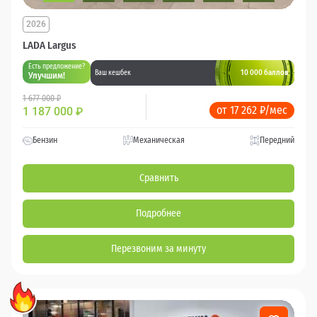
2026
LADA Largus
Есть предложение?
10 000 баллов
Ваш кешбек
Улучшим!
1 677 000 ₽
от 17 262 ₽/мес
1 187 000
₽
Бензин
Механическая
Передний
Сравнить
Подробнее
Перезвоним за минуту