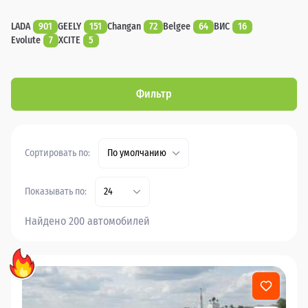
LADA
901
GEELY
151
Changan
72
Belgee
64
ВИС
16
Evolute
7
XCITE
5
Фильтр
Сортировать по:
По умолчанию
Показывать по:
24
Найдено 200 автомобилей