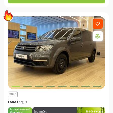
2026
LADA Largus
Есть предложение?
10 000 баллов
Ваш кешбек
Улучшим!