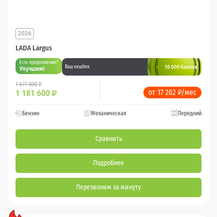
2026
LADA Largus
Есть предложение?
10 000 баллов
Ваш кешбек
Улучшим!
1 677 000 ₽
от 17 262 ₽/мес
1 181 600
₽
Бензин
Механическая
Передний
Сравнить
Подробнее
Перезвоним за минуту