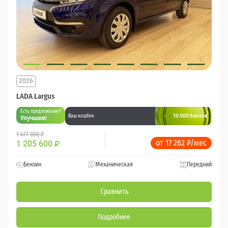
2026
LADA Largus
Есть предложение?
10 000 баллов
Ваш кешбек
Улучшим!
1 677 000 ₽
от 17 262 ₽/мес
1 205 600
₽
Бензин
Механическая
Передний
Сравнить
Подробнее