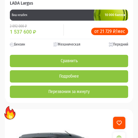
LADA Largus
10 000 баллов
Ваш кешбек
2 092 000 ₽
от 21 729 ₽/мес
1 537 600
₽
Бензин
Механическая
Передний
Сравнить
Подробнее
Перезвоним за минуту