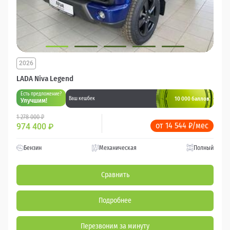
2026
LADA Niva Legend
Есть предложение?
10 000 баллов
Ваш кешбек
Улучшим!
1 278 000 ₽
от 14 544 ₽/мес
974 400
₽
Бензин
Механическая
Полный
Сравнить
Подробнее
Перезвоним за минуту