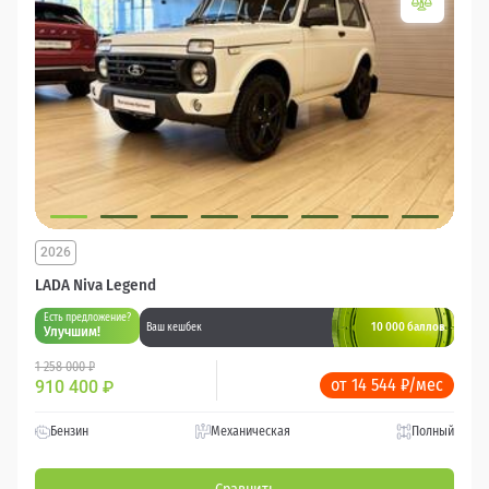
2026
LADA Niva Legend
Есть предложение?
10 000 баллов
Ваш кешбек
Улучшим!
1 258 000 ₽
от 14 544 ₽/мес
910 400
₽
Бензин
Механическая
Полный