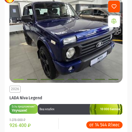
2026
LADA Niva Legend
Есть предложение?
10 000 баллов
Ваш кешбек
Улучшим!
1 278 000 ₽
от 14 544 ₽/мес
926 400
₽