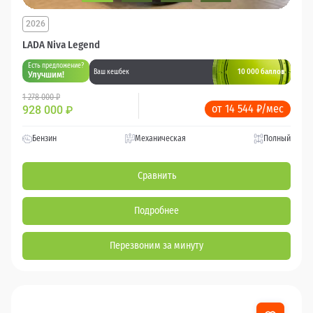
2026
LADA Niva Legend
Есть предложение?
10 000 баллов
Ваш кешбек
Улучшим!
1 278 000 ₽
от 14 544 ₽/мес
928 000
₽
Бензин
Механическая
Полный
Сравнить
Подробнее
Перезвоним за минуту