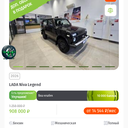
2026
LADA Niva Legend
Есть предложение?
10 000 баллов
Ваш кешбек
Улучшим!
1 258 000 ₽
от 14 544 ₽/мес
908 000
₽
Бензин
Механическая
Полный