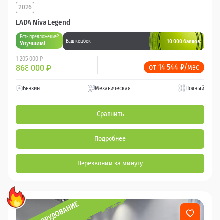
2026
LADA Niva Legend
Есть предложение?
10 000 баллов
Ваш кешбек
Улучшим!
1 205 000 ₽
от 14 544 ₽/мес
868 000
₽
Бензин
Механическая
Полный
Сравнить
Подробнее
Перезвоним за минуту