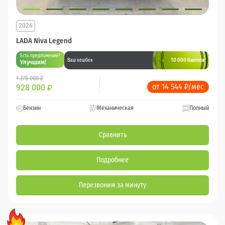
2026
LADA Niva Legend
Есть предложение?
10 000 баллов
Ваш кешбек
Улучшим!
1 278 000 ₽
от 14 544 ₽/мес
928 000
₽
Бензин
Механическая
Полный
Сравнить
Подробнее
Перезвоним за минуту