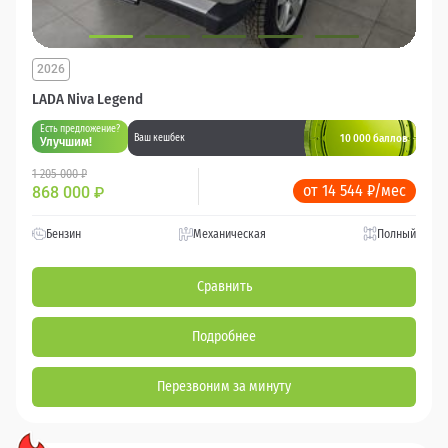
2026
LADA Niva Legend
Есть предложение?
10 000 баллов
Ваш кешбек
Улучшим!
1 205 000 ₽
от 14 544 ₽/мес
868 000
₽
Бензин
Механическая
Полный
Сравнить
Подробнее
Перезвоним за минуту