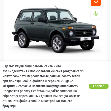
С целью улучшения работы сайта и его
2026
взаимодействия с пользователями сайт pragmaticar.ru
может собирать персональные данные посетителей
LADA Niva Legend
при помощи Cookie-файлов и сервиса «Яндекс
Метрика» согласно
Политике конфиденциальности
.
Хорошо
10 000 баллов
Ваш кешбек
Продолжая работу с сайтом, Вы даёте согласие на
обработку персональных данных. Вы всегда можете
1 119 000 ₽
от 11 231 ₽/мес
799 200
отключить файлы cookie в настройках Вашего
₽
браузера.