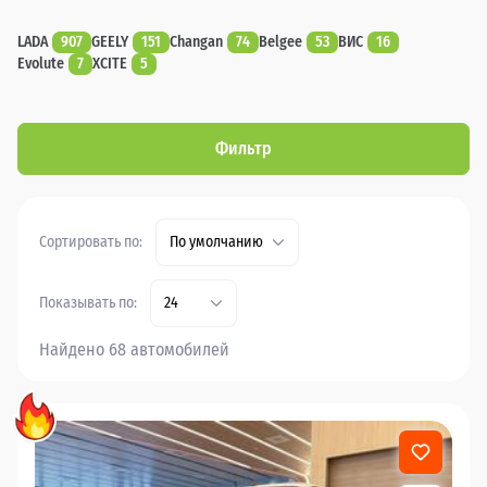
LADA
907
GEELY
151
Changan
74
Belgee
53
ВИС
16
Evolute
7
XCITE
5
Фильтр
Сортировать по:
По умолчанию
Показывать по:
24
Найдено 68 автомобилей