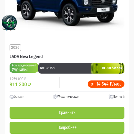
2026
LADA Niva Legend
Есть предложение?
10 000 баллов
Ваш кешбек
Улучшим!
1 259 000 ₽
от 14 544 ₽/мес
911 200
₽
Бензин
Механическая
Полный
Сравнить
Подробнее