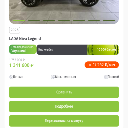
2025
LADA Niva Legend
Есть предложение?
10 000 баллов
Ваш кешбек
Улучшим!
1 752 000 ₽
от 17 262 ₽/мес
1 341 600
₽
Бензин
Механическая
Полный
Сравнить
Подробнее
Перезвоним за минуту