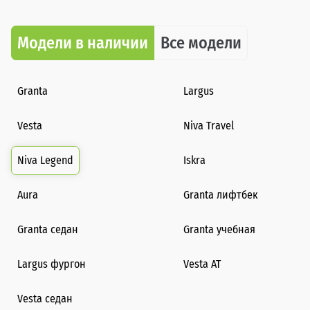
Модели в наличии
Все модели
Granta
Largus
Vesta
Niva Travel
Niva Legend
Iskra
Aura
Granta лифтбек
Granta седан
Granta учебная
Largus фургон
Vesta AT
Vesta седан