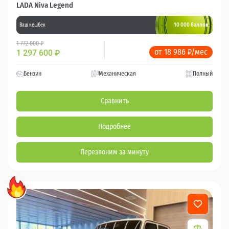
LADA Niva Legend
10 000 баллов
Ваш кешбек
1 772 000 ₽
от 18 986 ₽/мес
1 297 600
₽
Бензин
Механическая
Полный
Сравнить
Подробнее
Перезвоним за минуту