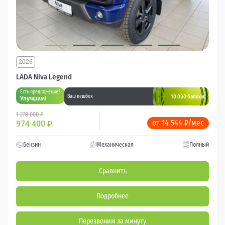
2026
LADA Niva Legend
Есть предложение?
10 000 баллов
Ваш кешбек
Улучшим!
1 278 000 ₽
от 14 544 ₽/мес
974 400
₽
Бензин
Механическая
Полный
Сравнить
Подробнее
Перезвоним за минуту