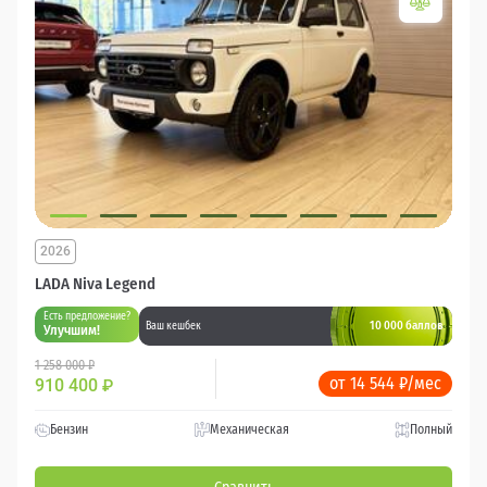
2026
LADA Niva Legend
Есть предложение?
10 000 баллов
Ваш кешбек
Улучшим!
1 258 000 ₽
от 14 544 ₽/мес
910 400
₽
Бензин
Механическая
Полный