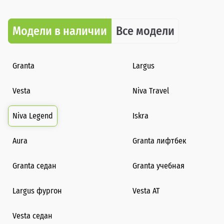
Модели в наличии
Все модели
Granta
Largus
Vesta
Niva Travel
Niva Legend
Iskra
Aura
Granta лифтбек
Granta седан
Granta учебная
Largus фургон
Vesta AT
Vesta седан