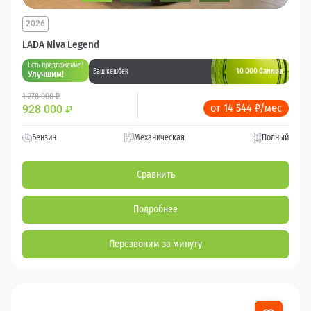
2026
LADA Niva Legend
Есть предложение?
10 000 баллов
Ваш кешбек
Улучшим!
1 278 000 ₽
от 14 544 ₽/мес
928 000
₽
Бензин
Механическая
Полный
Сравнить
Подробнее
Перезвоним за минуту