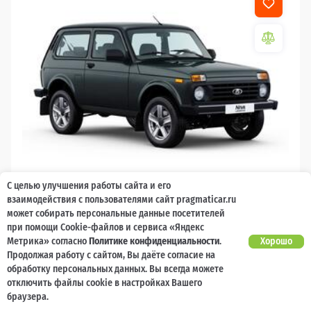
С целью улучшения работы сайта и его
2026
взаимодействия с пользователями сайт pragmaticar.ru
может собирать персональные данные посетителей
LADA Niva Legend
при помощи Cookie-файлов и сервиса «Яндекс
Метрика» согласно
Политике конфиденциальности
.
Хорошо
10 000 баллов
Ваш кешбек
Продолжая работу с сайтом, Вы даёте согласие на
обработку персональных данных. Вы всегда можете
1 119 000 ₽
от 11 231 ₽/мес
799 200
отключить файлы cookie в настройках Вашего
₽
браузера.