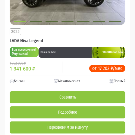
2025
LADA Niva Legend
Есть предложение?
10 000 баллов
Ваш кешбек
Улучшим!
1 752 000 ₽
от 17 262 ₽/мес
1 341 600
₽
Бензин
Механическая
Полный
Сравнить
Подробнее
Перезвоним за минуту