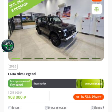
2026
LADA Niva Legend
Есть предложение?
10 000 баллов
Ваш кешбек
Улучшим!
1 258 000 ₽
от 14 544 ₽/мес
908 000
₽
Бензин
Механическая
Полный