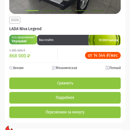
2026
LADA Niva Legend
Есть предложение?
10 000 баллов
Ваш кешбек
Улучшим!
1 205 000 ₽
от 14 544 ₽/мес
868 000
₽
Бензин
Механическая
Полный
Сравнить
Подробнее
Перезвоним за минуту