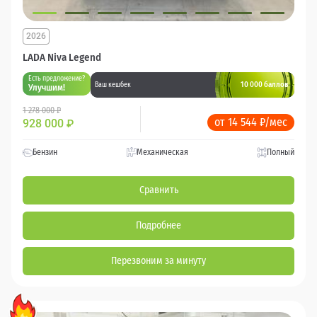
2026
LADA Niva Legend
Есть предложение?
10 000 баллов
Ваш кешбек
Улучшим!
1 278 000 ₽
от 14 544 ₽/мес
928 000
₽
Бензин
Механическая
Полный
Сравнить
Подробнее
Перезвоним за минуту