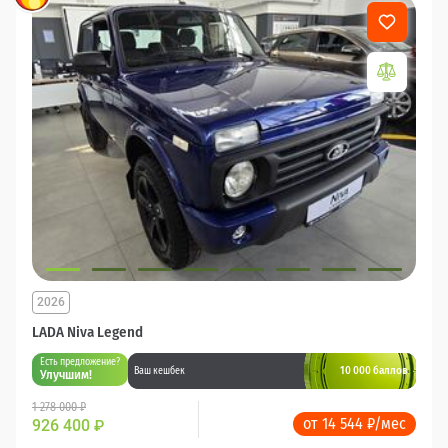
2026
LADA Niva Legend
Есть предложение?
10 000 баллов
Ваш кешбек
Улучшим!
1 278 000 ₽
от 14 544 ₽/мес
926 400
₽