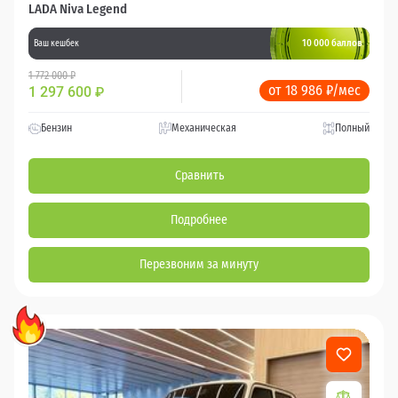
LADA Niva Legend
10 000 баллов
Ваш кешбек
1 772 000 ₽
от 18 986 ₽/мес
1 297 600
₽
Бензин
Механическая
Полный
Сравнить
Подробнее
Перезвоним за минуту