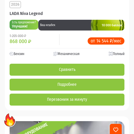
2026
LADA Niva Legend
Есть предложение?
10 000 баллов
Ваш кешбек
Улучшим!
1 205 000 ₽
от 14 544 ₽/мес
868 000
₽
Бензин
Механическая
Полный
Сравнить
Подробнее
Перезвоним за минуту