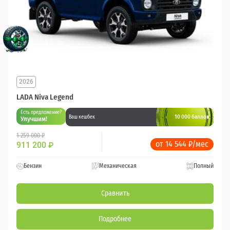
2026
LADA Niva Legend
Есть предложение?
10 000 баллов
Ваш кешбек
Улучшим!
1 259 000 ₽
от 14 544 ₽/мес
911 200
₽
Бензин
Механическая
Полный
Сравнить
Подробнее