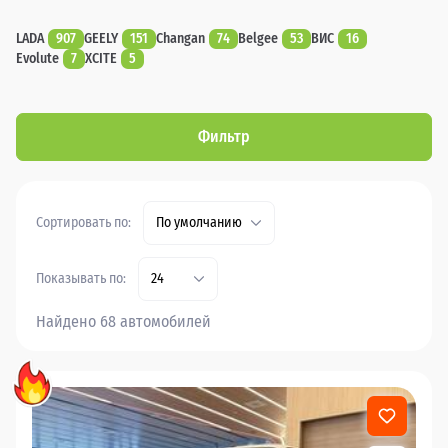
LADA
907
GEELY
151
Changan
74
Belgee
53
ВИС
16
Evolute
7
XCITE
5
Фильтр
Сортировать по:
По умолчанию
Показывать по:
24
Найдено 68 автомобилей