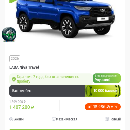
2026
LADA Niva Travel
Гарантия 2 года, без ограничения по
Есть предложение?
Улучшим!
пробегу
10 000 баллов
Ваш кешбек
1 809 000 ₽
от 18 986 ₽/мес
1 407 200
₽
Бензин
Механическая
Полный