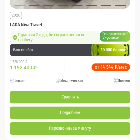
2026
LADA Niva Travel
Гарантия 2 года, без ограничения по
Есть предложение?
Улучшим!
пробегу
10 000 баллов
Ваш кешбек
1 528 000 ₽
от 14 544 ₽/мес
1 192 400
₽
Бензин
Механическая
Полный
Сравнить
Подробнее
Перезвоним за минуту