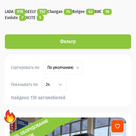
LADA
918
GEELY
152
Changan
74
Belgee
43
ВИС
16
Evolute
7
XCITE
5
Фильтр
Сортировать по:
По умолчанию
Показывать по:
24
Найдено 139 автомобилей