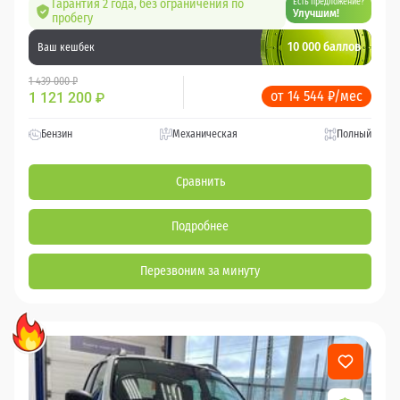
Гарантия 2 года, без ограничения по
Есть предложение?
Улучшим!
пробегу
10 000 баллов
Ваш кешбек
1 439 000 ₽
от 14 544 ₽/мес
1 121 200
₽
Бензин
Механическая
Полный
Сравнить
Подробнее
Перезвоним за минуту