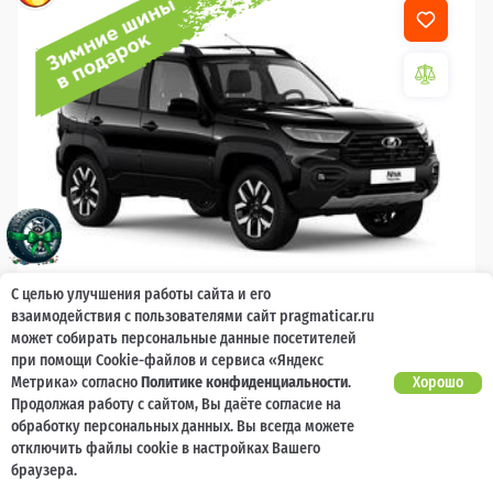
С целью улучшения работы сайта и его
взаимодействия с пользователями сайт pragmaticar.ru
2026
может собирать персональные данные посетителей
LADA Niva Travel
при помощи Cookie-файлов и сервиса «Яндекс
Метрика» согласно
Политике конфиденциальности
.
Хорошо
Гарантия 2 года, без ограничения по
Есть предложение?
Продолжая работу с сайтом, Вы даёте согласие на
Улучшим!
пробегу
обработку персональных данных. Вы всегда можете
отключить файлы cookie в настройках Вашего
10 000 баллов
Ваш кешбек
браузера.
1 789 000 ₽