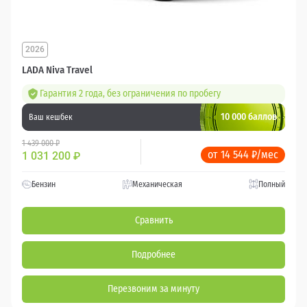
2026
LADA Niva Travel
Гарантия 2 года, без ограничения по пробегу
10 000 баллов
Ваш кешбек
1 439 000 ₽
от 14 544 ₽/мес
1 031 200
₽
Бензин
Механическая
Полный
Сравнить
Подробнее
Перезвоним за минуту