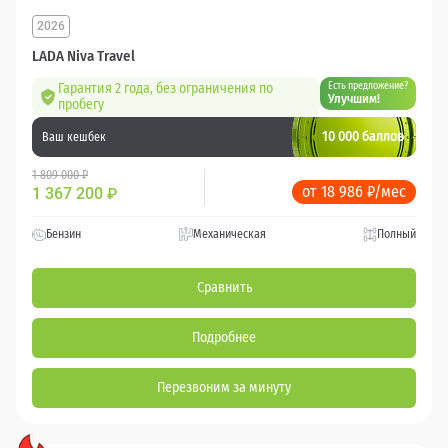
2026
LADA Niva Travel
Гарантия 2 года, без ограничения по
Есть предложение?
Улучшим!
пробегу
10 000 баллов
Ваш кешбек
1 809 000 ₽
от 18 986 ₽/мес
1 367 200
₽
Бензин
Механическая
Полный
Сравнить
Подробнее
Перезвоним за минуту