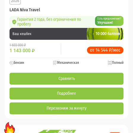
2026
LADA Niva Travel
Гарантия 2 года, без ограничения по
Есть предложение?
Улучшим!
пробегу
10 000 баллов
Ваш кешбек
1 603 000 ₽
от 14 544 ₽/мес
1 143 000
₽
Бензин
Механическая
Полный
Сравнить
Подробнее
Перезвоним за минуту