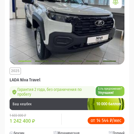
2025
LADA Niva Travel
Гарантия 2 года, без ограничения по
Есть предложение?
Улучшим!
пробегу
10 000 баллов
Ваш кешбек
1 603 000 ₽
от 14 544 ₽/мес
1 242 400
₽
Бензин
Механическая
Полный