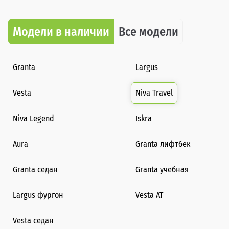
Модели в наличии
Все модели
Granta
Largus
Vesta
Niva Travel
Niva Legend
Iskra
Aura
Granta лифтбек
Granta седан
Granta учебная
Largus фургон
Vesta AT
Vesta седан