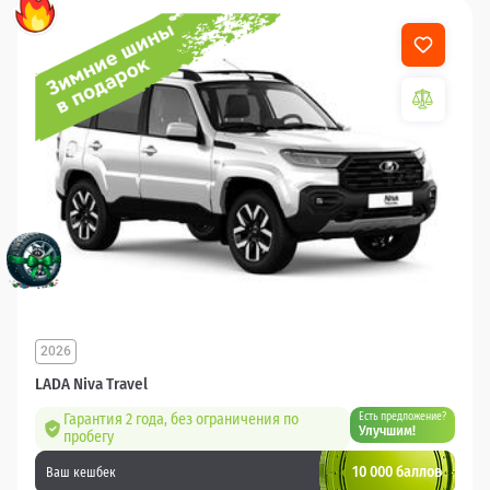
2026
LADA Niva Travel
Гарантия 2 года, без ограничения по
Есть предложение?
Улучшим!
пробегу
10 000 баллов
Ваш кешбек