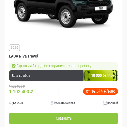
2026
LADA Niva Travel
Гарантия 2 года, без ограничения по пробегу
10 000 баллов
Ваш кешбек
1 528 000 ₽
от 14 544 ₽/мес
1 102 400
₽
Бензин
Механическая
Полный
Сравнить