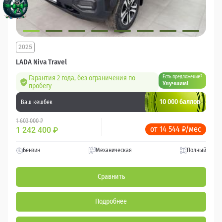
2025
LADA Niva Travel
Гарантия 2 года, без ограничения по
Есть предложение?
Улучшим!
пробегу
10 000 баллов
Ваш кешбек
1 603 000 ₽
от 14 544 ₽/мес
1 242 400
₽
Бензин
Механическая
Полный
Сравнить
Подробнее