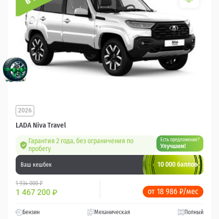
2026
LADA Niva Travel
Гарантия 2 года, без ограничения по
Есть предложение?
Улучшим!
пробегу
10 000 баллов
Ваш кешбек
1 934 000 ₽
от 18 986 ₽/мес
1 467 200
₽
Бензин
Механическая
Полный