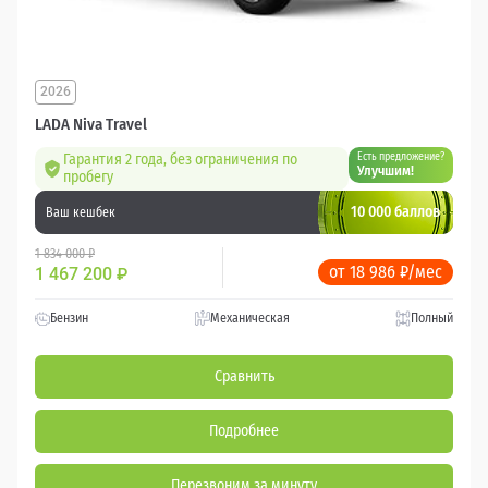
2026
LADA Niva Travel
Гарантия 2 года, без ограничения по
Есть предложение?
Улучшим!
пробегу
10 000 баллов
Ваш кешбек
1 834 000 ₽
от 18 986 ₽/мес
1 467 200
₽
Бензин
Механическая
Полный
Сравнить
Подробнее
Перезвоним за минуту