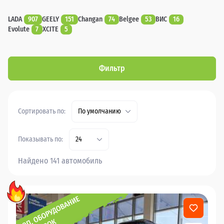
LADA
907
GEELY
151
Changan
74
Belgee
53
ВИС
16
Evolute
7
XCITE
5
Фильтр
Сортировать по:
По умолчанию
Показывать по:
24
Найдено 141 автомобиль