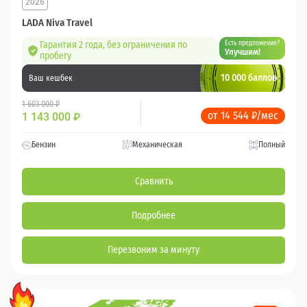
2026
LADA Niva Travel
Гарантия 2 года, без ограничения по
Есть предложение?
Улучшим!
пробегу
10 000 баллов
Ваш кешбек
1 603 000 ₽
от 14 544 ₽/мес
1 143 000
₽
Бензин
Механическая
Полный
Сравнить
Подробнее
Перезвоним за минуту