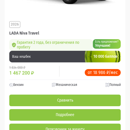
2026
LADA Niva Travel
Гарантия 2 года, без ограничения по
Есть предложение?
Улучшим!
пробегу
10 000 баллов
Ваш кешбек
1 834 000 ₽
от 18 986 ₽/мес
1 467 200
₽
Бензин
Механическая
Полный
Сравнить
Подробнее
Перезвоним за минуту