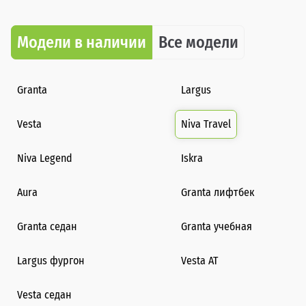
Модели в наличии
Все модели
Granta
Largus
Vesta
Niva Travel
Niva Legend
Iskra
Aura
Granta лифтбек
Granta седан
Granta учебная
Largus фургон
Vesta AT
Vesta седан