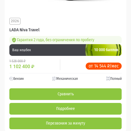
2026
LADA Niva Travel
Гарантия 2 года, без ограничения по пробегу
10 000 баллов
Ваш кешбек
1 528 000 ₽
от 14 544 ₽/мес
1 102 400
₽
Бензин
Механическая
Полный
Сравнить
Подробнее
Перезвоним за минуту