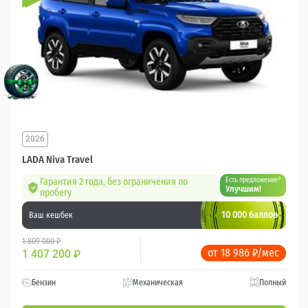
2026
LADA Niva Travel
Гарантия 2 года, без ограничения по
Есть предложение?
Улучшим!
пробегу
10 000 баллов
Ваш кешбек
1 809 000 ₽
от 18 986 ₽/мес
1 407 200
₽
Бензин
Механическая
Полный