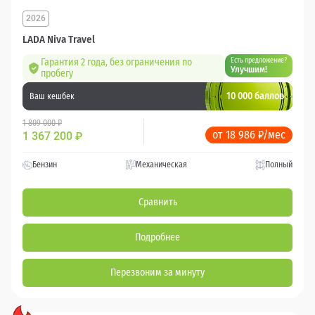
2026
LADA Niva Travel
Гарантия 2 года, без ограничения по
Есть предложение?
Улучшим!
пробегу
10 000 баллов
Ваш кешбек
1 809 000 ₽
от 18 986 ₽/мес
1 367 200
₽
Бензин
Механическая
Полный
Сравнить
Подробнее
Перезвоним за минуту