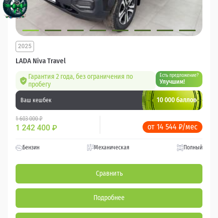
2025
LADA Niva Travel
Гарантия 2 года, без ограничения по
Есть предложение?
Улучшим!
пробегу
10 000 баллов
Ваш кешбек
1 603 000 ₽
от 14 544 ₽/мес
1 242 400
₽
Бензин
Механическая
Полный
Сравнить
Подробнее