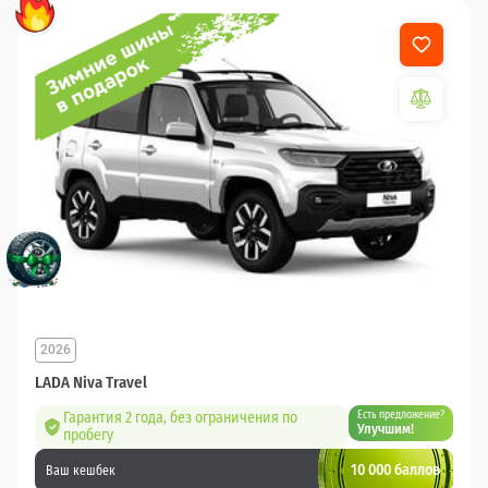
2026
LADA Niva Travel
Гарантия 2 года, без ограничения по
Есть предложение?
Улучшим!
пробегу
10 000 баллов
Ваш кешбек