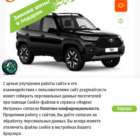
С целью улучшения работы сайта и его
взаимодействия с пользователями сайт pragmaticar.ru
2026
может собирать персональные данные посетителей
LADA Niva Travel
при помощи Cookie-файлов и сервиса «Яндекс
Метрика» согласно
Политике конфиденциальности
.
Хорошо
Гарантия 2 года, без ограничения по
Есть предложение?
Продолжая работу с сайтом, Вы даёте согласие на
Улучшим!
пробегу
обработку персональных данных. Вы всегда можете
отключить файлы cookie в настройках Вашего
10 000 баллов
Ваш кешбек
браузера.
1 789 000 ₽