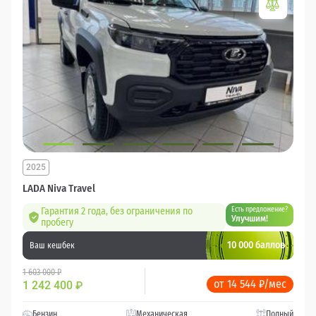
2025
LADA Niva Travel
Гарантия 2 года, без ограничения по
Есть предложение?
Улучшим!
пробегу
10 000 баллов
Ваш кешбек
1 603 000 ₽
от 14 544 ₽/мес
1 242 400
₽
Бензин
Механическая
Полный