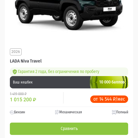
2026
LADA Niva Travel
Гарантия 2 года, без ограничения по пробегу
10 000 баллов
Ваш кешбек
1 419 000 ₽
от 14 544 ₽/мес
1 015 200
₽
Бензин
Механическая
Полный
Сравнить