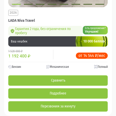
2026
LADA Niva Travel
Гарантия 2 года, без ограничения по
Есть предложение?
Улучшим!
пробегу
10 000 баллов
Ваш кешбек
1 528 000 ₽
от 14 544 ₽/мес
1 192 400
₽
Бензин
Механическая
Полный
Сравнить
Подробнее
Перезвоним за минуту