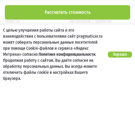
О компании
Новые автомобили
Рассчитать стоимость
Новости
Автомобили с пробегом
С целью улучшения работы сайта и его
Отзывы клиентов
Выкуп
взаимодействия с пользователями сайт pragmaticar.ru
Наша команда
Акции
может собирать персональные данные посетителей
при помощи Cookie-файлов и сервиса «Яндекс
Карьера
Кузовной ремонт
Метрика» согласно
Политике конфиденциальности
.
Хорошо
Продолжая работу с сайтом, Вы даёте согласие на
обработку персональных данных. Вы всегда можете
Спецпредложения
Блог
отключить файлы cookie в настройках Вашего
Услуги
Программа лояльности
браузера.
Страхование
Карта сайта
Кредитование
Контакты
Помощь при ДТП