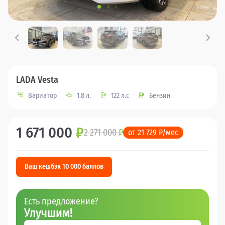
LADA Vesta
Вариатор
1.8 л.
122 л.с
Бензин
1 671 000
₽
2 271 000
₽
от 21 729 ₽/мес
Ваш кешбэк 10 000 баллов
Есть предложение?
Улучшим!