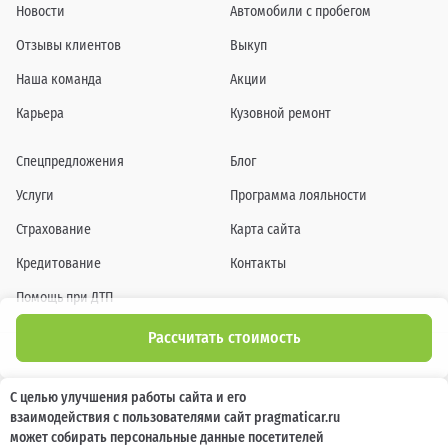
Новости
Автомобили с пробегом
Отзывы клиентов
Выкуп
Наша команда
Акции
Карьера
Кузовной ремонт
Спецпредложения
Блог
Услуги
Программа лояльности
Страхование
Карта сайта
Кредитование
Контакты
Помощь при ДТП
Рассчитать стоимость
Информация о технических характеристиках, составе комплектаций, цветовой
С целью улучшения работы сайта и его
гамме и стоимости автомобилей, а также действующих акциях, сроках и условиях
взаимодействия с пользователями сайт pragmaticar.ru
их проведения, указанных на сайте www.pragmaticar.ru, носит информационный
характер и ни при каких условиях не является публичной офертой,
может собирать персональные данные посетителей
определяемой положениями пунктом 2 статьи 437 Гражданского кодекса