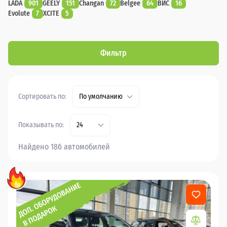
LADA
901
GEELY
151
Changan
72
Belgee
64
ВИС
16
Evolute
7
XCITE
5
Фильтр
Сортировать по:
По умолчанию
Показывать по:
24
Найдено 186 автомобилей