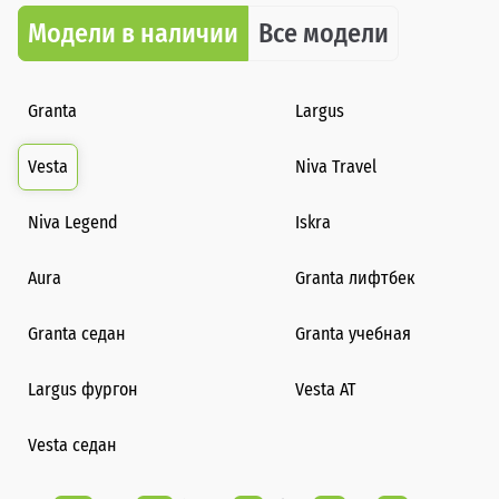
Модели в наличии
Все модели
Granta
Largus
Vesta
Niva Travel
Niva Legend
Iskra
Aura
Granta лифтбек
Granta седан
Granta учебная
Largus фургон
Vesta AT
Vesta седан