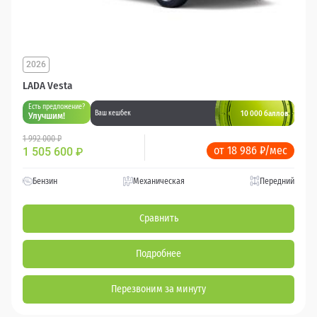
2026
LADA Vesta
Есть предложение?
10 000 баллов
Ваш кешбек
Улучшим!
1 992 000 ₽
от 18 986 ₽/мес
1 505 600
₽
Бензин
Механическая
Передний
Сравнить
Подробнее
Перезвоним за минуту