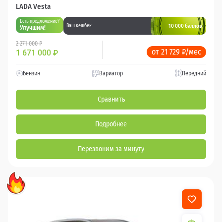
LADA Vesta
Есть предложение?
10 000 баллов
Ваш кешбек
Улучшим!
2 271 000 ₽
от 21 729 ₽/мес
1 671 000
₽
Бензин
Вариатор
Передний
Сравнить
Подробнее
Перезвоним за минуту