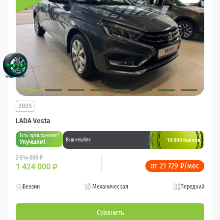
2025
LADA Vesta
Есть предложение?
10 000 баллов
Ваш кешбек
Улучшим!
2 014 000 ₽
от 21 729 ₽/мес
1 424 000
₽
Бензин
Механическая
Передний
Сравнить