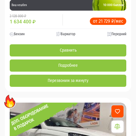
10 000 баллов
Ваш кешбек
2 128 000 ₽
от 21 729 ₽/мес
1 634 400
₽
Бензин
Вариатор
Передний
Сравнить
Подробнее
Перезвоним за минуту