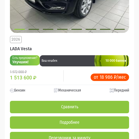
2026
LADA Vesta
Есть предложение?
10 000 баллов
Ваш кешбек
Улучшим!
1 972 000 ₽
от 18 986 ₽/мес
1 513 600
₽
Бензин
Механическая
Передний
Сравнить
Подробнее
Перезвоним за минуту