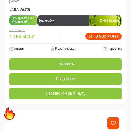
2026
LADA Vesta
Есть предложение?
10 000 баллов
Ваш кешбек
Улучшим!
1 932 000 ₽
от 18 986 ₽/мес
1 465 600
₽
Бензин
Механическая
Передний
Сравнить
Подробнее
Перезвоним за минуту