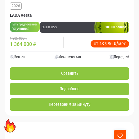
2026
LADA Vesta
Есть предложение?
10 000 баллов
Ваш кешбек
Улучшим!
1 805 000 ₽
от 18 986 ₽/мес
1 364 000
₽
Бензин
Механическая
Передний
Сравнить
Подробнее
Перезвоним за минуту