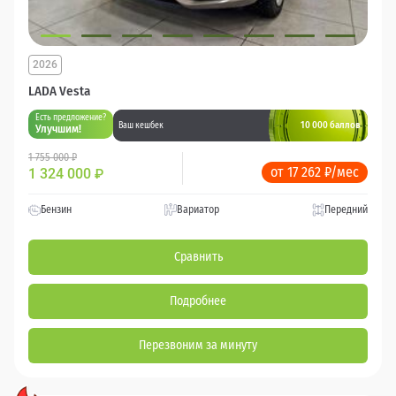
2026
LADA Vesta
Есть предложение?
10 000 баллов
Ваш кешбек
Улучшим!
1 755 000 ₽
от 17 262 ₽/мес
1 324 000
₽
Бензин
Вариатор
Передний
Сравнить
Подробнее
Перезвоним за минуту