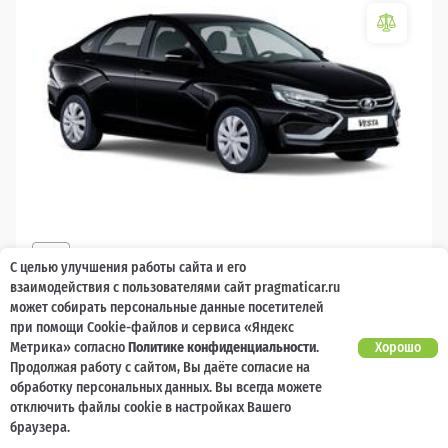
2026
С целью улучшения работы сайта и его
LADA Vesta
взаимодействия с пользователями сайт pragmaticar.ru
может собирать персональные данные посетителей
Есть предложение?
10 000 баллов
Ваш кешбек
Улучшим!
при помощи Cookie-файлов и сервиса «Яндекс
Метрика» согласно
Политике конфиденциальности
.
Хорошо
1 842 000 ₽
Продолжая работу с сайтом, Вы даёте согласие на
от 18 986 ₽/мес
1 393 600
₽
обработку персональных данных. Вы всегда можете
отключить файлы cookie в настройках Вашего
Бензин
Механическая
Передний
браузера.