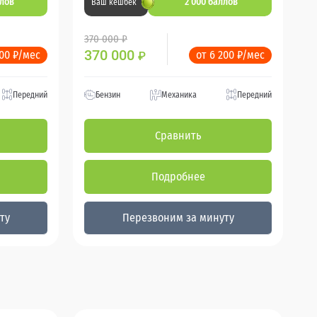
ллов
2 000 баллов
Ваш кешбек
370 000 ₽
370 000
200 ₽/мес
от 6 200 ₽/мес
₽
Передний
Бензин
Механика
Передний
Сравнить
Подробнее
ту
Перезвоним за минуту