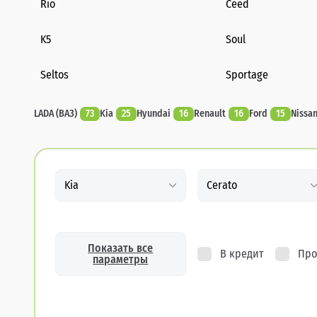
Rio
Ceed
K5
Soul
Seltos
Sportage
LADA (ВАЗ)
73
Kia
25
Hyundai
16
Renault
16
Ford
15
Nissa
Kia
Cerato
Показать все
В кредит
Про
параметры