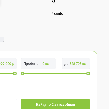
K3
Picanto
...
Пробег от
до
Найдено 2 автомобиля