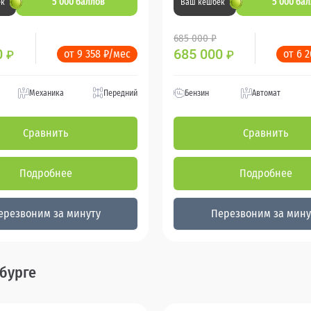
5 000 баллов
5 000 ба
ек
Ваш кешбек
685 000 ₽
0
685 000
от 9 358 ₽/мес
от 6 
₽
₽
Механика
Передний
Бензин
Автомат
Сравнить
Сравнить
Подробнее
Подробнее
ерезвоним за минуту
Перезвоним за мину
рбурге