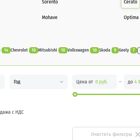
Sorento
Cerato
Mohave
Optima
n
14
Chevrolet
10
Mitsubishi
10
Volkswagen
10
Skoda
9
Geely
7
Цена от
до
Год
дажа с НДС
Очистить фильтры