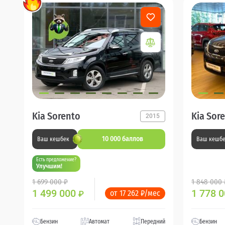
Kia Sorento
Kia Sor
2015
10 000 баллов
Ваш кешбек
Ваш кешб
Есть предложение?
Улучшим!
1 699 000 ₽
1 848 000 
1 499 000
1 778 
от 17 262 ₽/мес
₽
Бензин
Автомат
Передний
Бензин