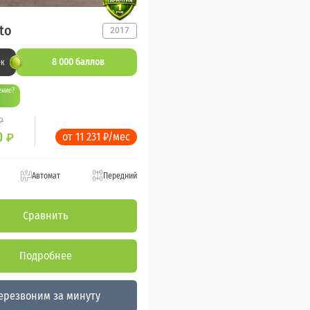
ato
2017
8 000 баллов
ек
ение?
₽
0
от 11 231 ₽/мес
₽
Автомат
Передний
Сравнить
Подробнее
ерезвоним за минуту