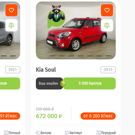
Kia Soul
2021
2012
ллов
5 000 баллов
Ваш кешбек
739 000 ₽
672 000
291 ₽/мес
от 6 200 ₽/мес
₽
Полный
Бензин
Автомат
Передний