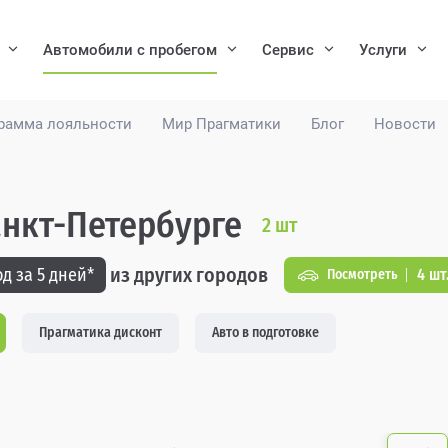
Автомобили с пробегом
Сервис
Услуги
рамма лояльности
Мир Прагматики
Блог
Новости
Санкт-Петербурге
2
шт
из других городов
д за 5 дней*
4 шт
Посмотреть
Прагматика дисконт
Авто в подготовке