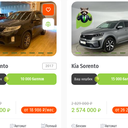
ento
Kia Sorento
2017
10 000 баллов
15 000 ба
ек
Ваш кешбек
₽
2 829 000 ₽
000
2 574 000
от 18 986 ₽/мес
от 26 
₽
₽
Автомат
Полный
Бензин
Автомат