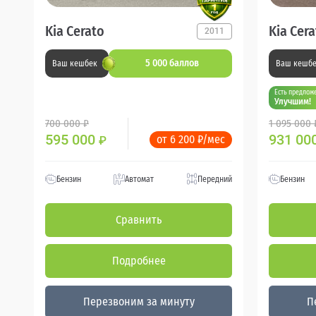
Kia Cerato
Kia Cer
2011
5 000 баллов
Ваш кешбек
Ваш кешб
Есть предлож
Улучшим!
700 000 ₽
1 095 000 
595 000
931 00
от 6 200 ₽/мес
₽
Бензин
Автомат
Передний
Бензин
Сравнить
Подробнее
Перезвоним за минуту
П