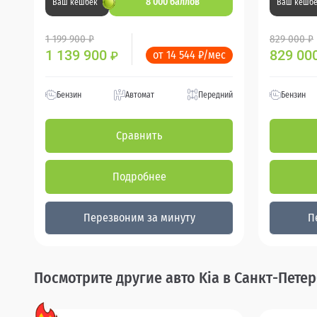
8 000 баллов
Ваш кешбек
Ваш кешб
1 199 900 ₽
829 000 ₽
1 139 900
829 00
от 14 544 ₽/мес
₽
Бензин
Автомат
Передний
Бензин
Сравнить
Подробнее
Перезвоним за минуту
П
Посмотрите другие авто Kia в Санкт-Пете