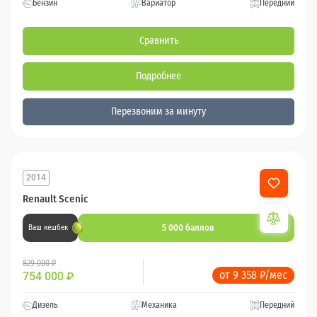
Бензин
Вариатор
Передний
Сравнить
Подробнее
Перезвоним за минуту
2014
Renault Scenic
5 000 баллов
Ваш кешбек
829 000 ₽
от 9 358 ₽/мес
754 000
₽
Дизель
Механика
Передний