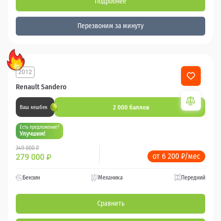
Подробнее
Перезвоним за минуту
2012
Renault Sandero
2 000 баллов
Ваш кешбек
Есть предложение?
Улучшим!
349 000 ₽
от 6 200 ₽/мес
279 000
₽
Бензин
Механика
Передний
Сравнить