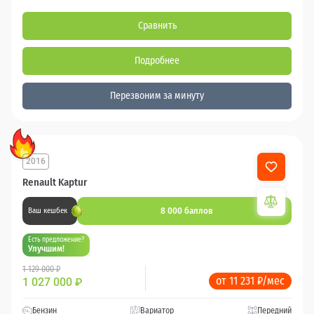
Сравнить
Подробнее
Перезвоним за минуту
2016
Renault Kaptur
8 000 баллов
Ваш кешбек
Есть предложение?
Улучшим!
1 129 000 ₽
от 11 231 ₽/мес
1 027 000
₽
Бензин
Вариатор
Передний