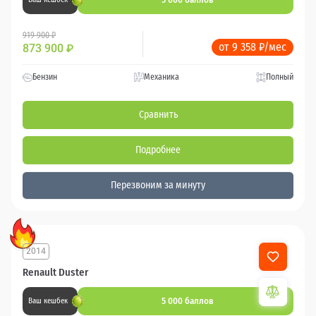
919 900 ₽
от 9 358 ₽/мес
873 900
₽
Бензин
Механика
Полный
Сравнить
Подробнее
Перезвоним за минуту
2014
Renault Duster
5 000 баллов
Ваш кешбек