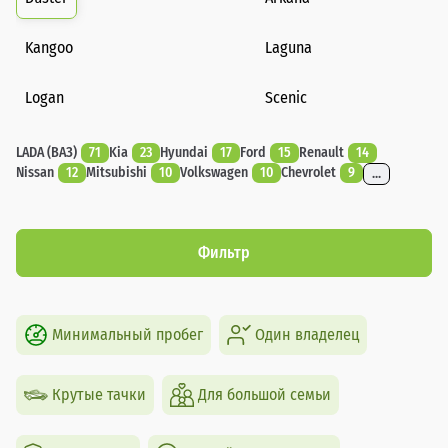
Kangoo
Laguna
Logan
Scenic
LADA (ВАЗ)
71
Kia
23
Hyundai
17
Ford
15
Renault
14
Nissan
12
Mitsubishi
10
Volkswagen
10
Chevrolet
9
...
Фильтр
Минимальный пробег
Один владелец
Крутые тачки
Для большой семьи