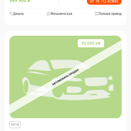
949 900
₽
от 19 713 ₽/мес
Дизель
Механическая
Полный привод
90 000 км
2016