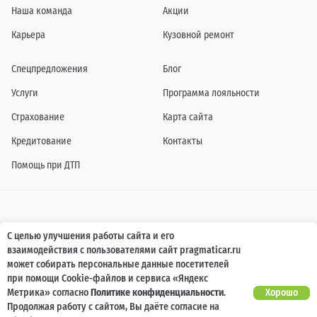
Наша команда
Акции
Карьера
Кузовной ремонт
Спецпредложения
Блог
Услуги
Программа лояльности
Страхование
Карта сайта
Кредитование
Контакты
Помощь при ДТП
Информация о технических характеристиках, составе комплектаций, цветовой
С целью улучшения работы сайта и его
гамме и стоимости автомобилей, а также действующих акциях, сроках и условиях
взаимодействия с пользователями сайт pragmaticar.ru
их проведения, указанных на сайте www.pragmaticar.ru, носит информационный
характер и ни при каких условиях не является публичной офертой,
может собирать персональные данные посетителей
определяемой положениями пунктом 2 статьи 437 Гражданского кодекса
при помощи Cookie-файлов и сервиса «Яндекс
Российской Федерации. Для получения подробной информации обращайтесь к
специалистам нашей компании.
Метрика» согласно
Политике конфиденциальности
.
Хорошо
Продолжая работу с сайтом, Вы даёте согласие на
© ПРАГМАТИКА, 2026