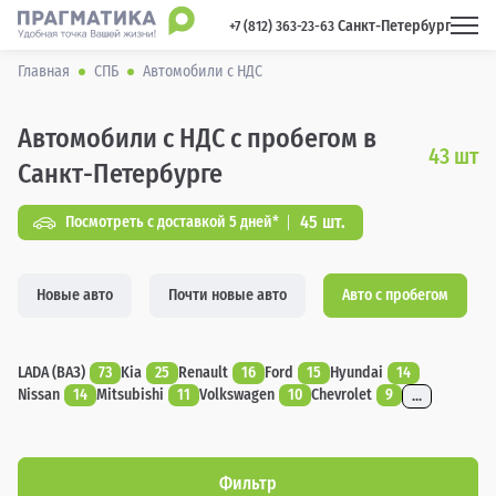
Санкт-Петербург
 +7 (812) 363-23-63 
Главная
СПБ
Автомобили с НДС
Автомобили с НДС с пробегом в
43
шт
Санкт-Петербурге
45 шт.
Посмотреть с доставкой 5 дней*
Новые авто
Почти новые авто
Авто с пробегом
LADA (ВАЗ)
73
Kia
25
Renault
16
Ford
15
Hyundai
14
Nissan
14
Mitsubishi
11
Volkswagen
10
Chevrolet
9
...
Фильтр