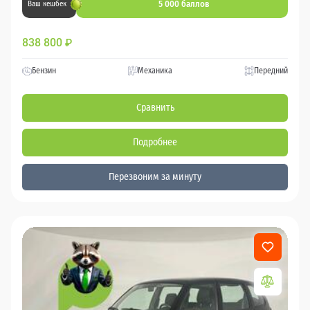
5 000 баллов
Ваш кешбек
838 800
₽
Бензин
Механика
Передний
Сравнить
Подробнее
Перезвоним за минуту