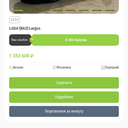
2024
LADA (ВАЗ) Largus
8 000 баллов
Ваш кешбек
1 353 600
₽
Бензин
Механика
Передний
Сравнить
Подробнее
Перезвоним за минуту