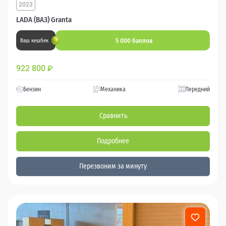
2023
LADA (ВАЗ) Granta
5 000 баллов
Ваш кешбек
922 800
₽
Бензин
Механика
Передний
Сравнить
Подробнее
Перезвоним за минуту