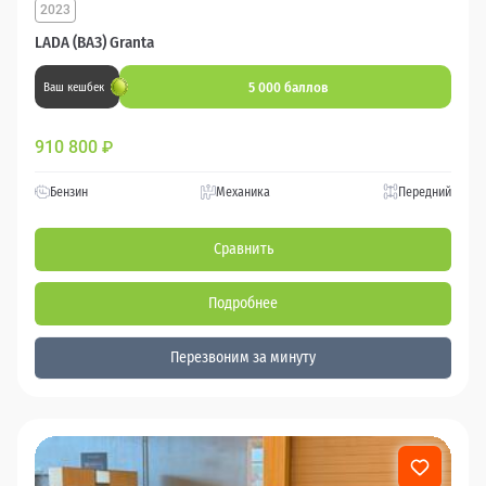
2023
LADA (ВАЗ) Granta
5 000 баллов
Ваш кешбек
910 800
₽
Бензин
Механика
Передний
Сравнить
Подробнее
Перезвоним за минуту