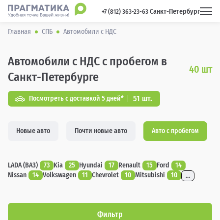
Санкт-Петербург
 +7 (812) 363-23-63 
Главная
СПБ
Автомобили с НДС
Автомобили с НДС с пробегом в
40
шт
Санкт-Петербурге
51 шт.
Посмотреть с доставкой 5 дней*
Новые авто
Почти новые авто
Авто с пробегом
LADA (ВАЗ)
73
Kia
25
Hyundai
17
Renault
15
Ford
14
Nissan
14
Volkswagen
11
Chevrolet
10
Mitsubishi
10
...
Фильтр