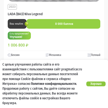
2023
LADA (ВАЗ) Niva Legend
8 000 баллов
Ваш кешбек
Есть предложение?
Улучшим!
1 006 800
₽
Бензин
Механика
Полный
С целью улучшения работы сайта и его
Сравнить
взаимодействия с пользователями сайт pragmaticar.ru
может собирать персональные данные посетителей
при помощи Cookie-файлов и сервиса «Яндекс
Подробнее
Метрика» согласно
Политике конфиденциальности
.
Хорошо
Продолжая работу с сайтом, Вы даёте согласие на
Перезвоним за минуту
обработку персональных данных. Вы всегда можете
отключить файлы cookie в настройках Вашего
браузера.