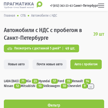
Санкт-Петербург
 +7 (812) 363-23-63 
Главная
СПБ
Автомобили с НДС
Автомобили с НДС с пробегом в
39
шт
Санкт-Петербурге
49 шт.
Посмотреть с доставкой 5 дней*
Новые авто
Почти новые авто
Авто с пробегом
LADA (ВАЗ)
71
Kia
23
Hyundai
17
Ford
15
Renault
14
Nissan
12
Mitsubishi
10
Volkswagen
10
Chevrolet
9
...
Фильтр