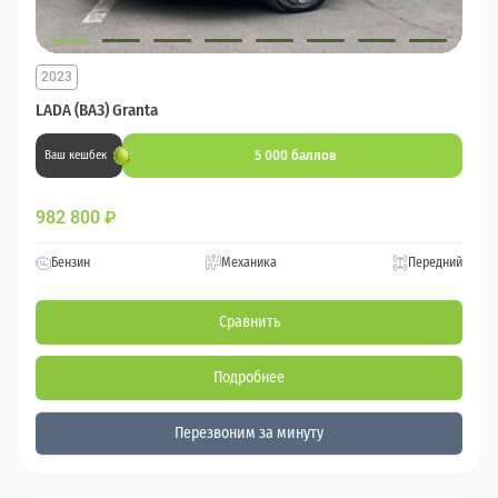
2023
LADA (ВАЗ) Granta
5 000 баллов
Ваш кешбек
982 800
₽
Бензин
Механика
Передний
Сравнить
Подробнее
Перезвоним за минуту