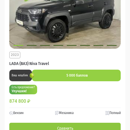
2023
LADA (ВАЗ) Niva Travel
5 000 баллов
Ваш кешбек
Есть предложение?
Улучшим!
874 800
₽
Бензин
Механика
Полный
Сравнить