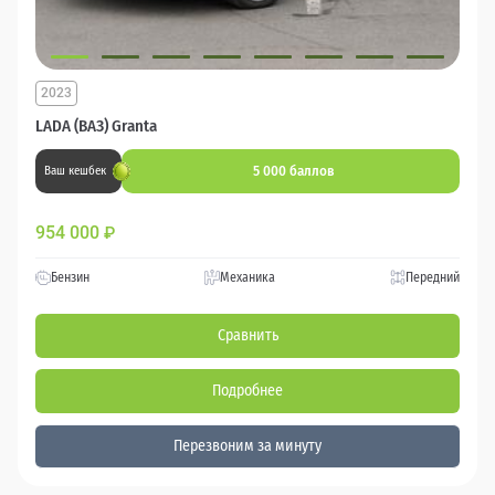
2023
LADA (ВАЗ) Granta
5 000 баллов
Ваш кешбек
954 000
₽
Бензин
Механика
Передний
Сравнить
Подробнее
Перезвоним за минуту