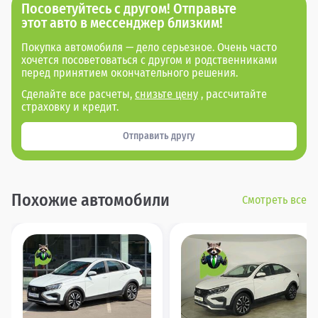
Посоветуйтесь с другом! Отправьте
этот авто в мессенджер близким!
Покупка автомобиля — дело серьезное. Очень часто
хочется посоветоваться с другом и родственниками
перед принятием окончательного решения.
Сделайте все расчеты,
снизьте цену
, рассчитайте
страховку и кредит.
Отправить другу
Похожие автомобили
Смотреть все