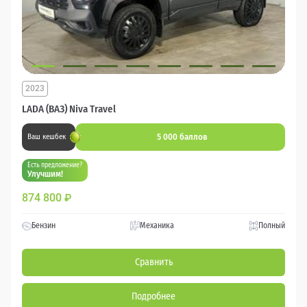
2023
LADA (ВАЗ) Niva Travel
5 000 баллов
Ваш кешбек
Есть предложение?
Улучшим!
874 800
₽
Бензин
Механика
Полный
Сравнить
Подробнее