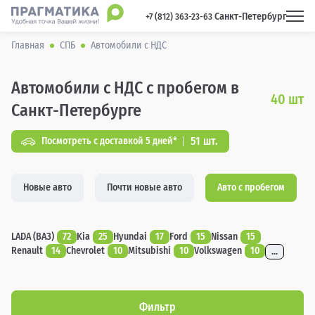
Санкт-Петербург
 +7 (812) 363-23-63 
Главная
СПБ
Автомобили с НДС
Автомобили с НДС с пробегом в
40
шт
Санкт-Петербурге
51 шт.
Посмотреть с доставкой 5 дней*
Новые авто
Почти новые авто
Авто с пробегом
LADA (ВАЗ)
72
Kia
25
Hyundai
17
Ford
15
Nissan
15
Renault
14
Chevrolet
10
Mitsubishi
10
Volkswagen
10
...
Фильтр