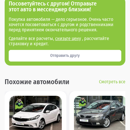
Посоветуйтесь с другом! Отправьте
этот авто в мессенджер близким!
Покупка автомобиля — дело серьезное. Очень часто
хочется посоветоваться с другом и родственниками
перед принятием окончательного решения.
Сделайте все расчеты,
снизьте цену
, рассчитайте
страховку и кредит.
Отправить другу
Похожие автомобили
Смотреть все