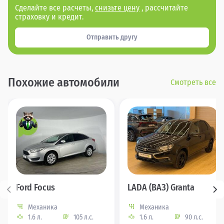
Сделайте все расчеты,
снизьте цену
, рассчитайте
страховку и кредит.
Отправить другу
Похожие автомобили
Смотреть все
Ford Focus
LADA (ВАЗ) Granta
Механика
Механика
1.6 л.
105 л.с.
1.6 л.
90 л.с.