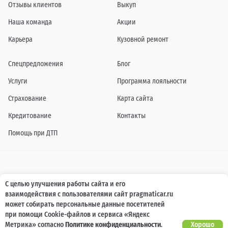
Отзывы клиентов
Выкуп
Наша команда
Акции
Карьера
Кузовной ремонт
Спецпредложения
Блог
Услуги
Программа лояльности
Страхование
Карта сайта
Кредитование
Контакты
Помощь при ДТП
Информация о технических характеристиках, составе комплектаций, цветовой
С целью улучшения работы сайта и его
гамме и стоимости автомобилей, а также действующих акциях, сроках и условиях
взаимодействия с пользователями сайт pragmaticar.ru
их проведения, указанных на сайте www.pragmaticar.ru, носит информационный
характер и ни при каких условиях не является публичной офертой,
может собирать персональные данные посетителей
определяемой положениями пунктом 2 статьи 437 Гражданского кодекса
при помощи Cookie-файлов и сервиса «Яндекс
Российской Федерации. Для получения подробной информации обращайтесь к
специалистам нашей компании.
Метрика» согласно
Политике конфиденциальности
.
Хорошо