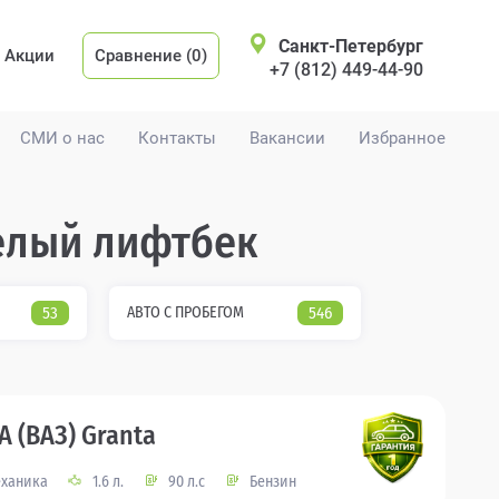
Санкт-Петербург
Акции
Сравнение (0)
+7 (812) 449-44-90
СМИ о нас
Контакты
Вакансии
Избранное
 белый лифтбек
53
АВТО С ПРОБЕГОМ
546
A (ВАЗ) Granta
ханика
1.6 л.
90 л.с
Бензин