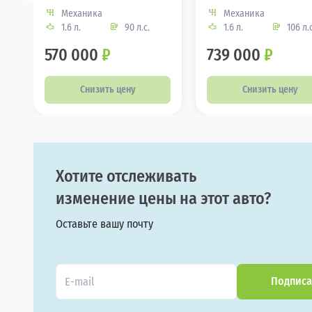
Механика
Механика
1.6 л.
90 л.с.
1.6 л.
106 л.с
570 000
₽
739 000
₽
Снизить цену
Снизить цену
Хотите отслеживать
изменение цены на этот авто?
Оставьте вашу почту
Подписа