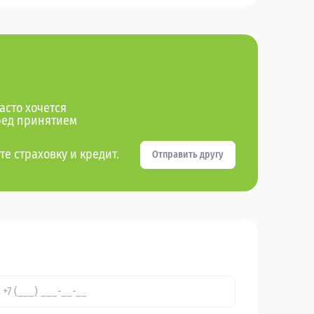
асто хочется
ред принятием
те страховку и кредит.
Отправить другу