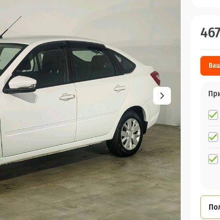
46
Ваш
Пр
По