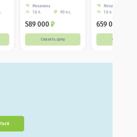
Механика
Механика
.
1.6 л.
90 л.с.
1.6 л.
90 
589 000
₽
659 000
₽
Снизить цену
Снизить цену
ться