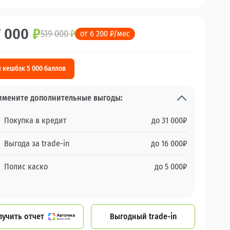
7 000
₽
519 000
₽
от 6 200 ₽/мес
 кешбэк 5 000 баллов
имените дополнительные выгоды:
Покупка в кредит
до
31 000
₽
Выгода за trade-in
до
16 000
₽
Полис каско
до
5 000
₽
лучить отчет
Выгодный trade-in