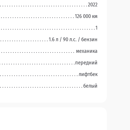
2022
126 000 км
1
1.6 л / 90 л.c. / бензин
механика
передний
лифтбек
белый