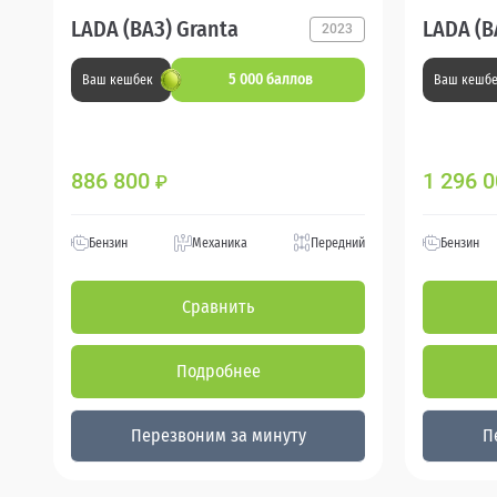
LADA (ВАЗ) Granta
LADA (В
2023
5 000 баллов
Ваш кешбек
Ваш кешб
886 800
1 296 
₽
Бензин
Механика
Передний
Бензин
Сравнить
Подробнее
Перезвоним за минуту
П