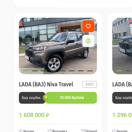
LADA (ВАЗ) Niva Travel
LADA (ВА
2025
10 000 баллов
Ваш кешбек
Ваш кешб
1 608 000
1 296 
₽
Бензин
Механика
Полный
Бензин