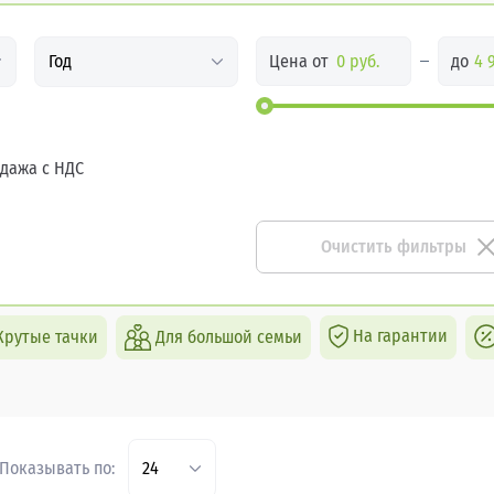
Цена от
до
Год
дажа с НДС
Очистить фильтры
На гарантии
Крутые тачки
Для большой семьи
Показывать по:
24