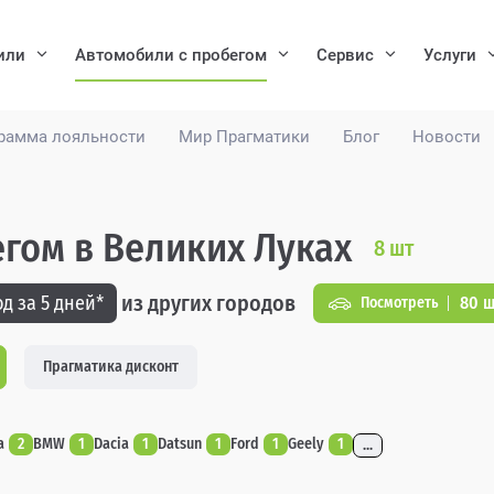
или
Автомобили с пробегом
Сервис
Услуги
рамма лояльности
Мир Прагматики
Блог
Новости
егом в Великих Луках
8
шт
из других городов
д за 5 дней*
80 ш
Посмотреть
Прагматика дисконт
a
2
BMW
1
Dacia
1
Datsun
1
Ford
1
Geely
1
...