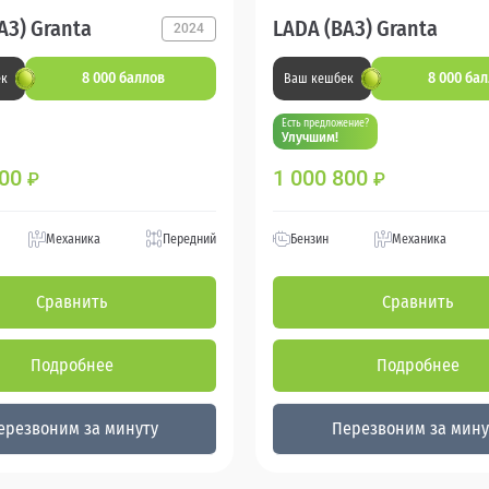
АЗ) Granta
LADA (ВАЗ) Granta
2024
8 000 баллов
8 000 ба
ек
Ваш кешбек
Есть предложение?
Улучшим!
000
1 000 800
₽
₽
Механика
Передний
Бензин
Механика
Сравнить
Сравнить
Подробнее
Подробнее
ерезвоним за минуту
Перезвоним за мину