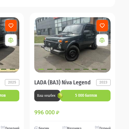
LADA (ВАЗ) Niva Legend
2025
2023
ллов
5 000 баллов
Ваш кешбек
996 000
₽
Передний
Бензин
Механика
Полный