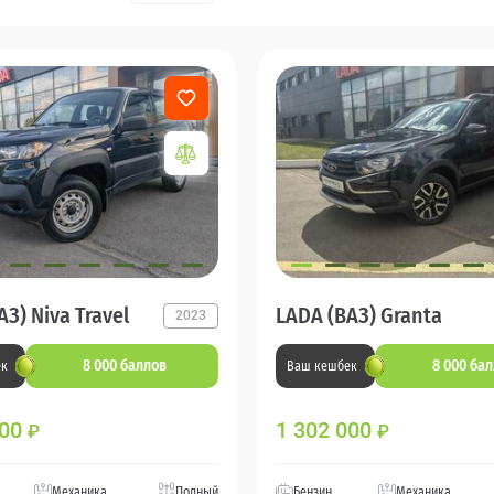
З) Niva Travel
LADA (ВАЗ) Granta
2023
8 000 баллов
8 000 ба
ек
Ваш кешбек
000
1 302 000
₽
₽
Механика
Полный
Бензин
Механика