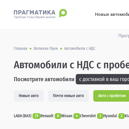
Новые автомоб
Прог
Главная
Великие Луки
Автомобили с НДС
Автомобили с НДС с проб
Посмотрите автомобили
с доставкой в ваш горо
Новые авто
Почти новые авто
Авто с пробегом
LADA (ВАЗ)
21
Renault
6
Nissan
4
Chevrolet
2
Hyundai
2
Ki