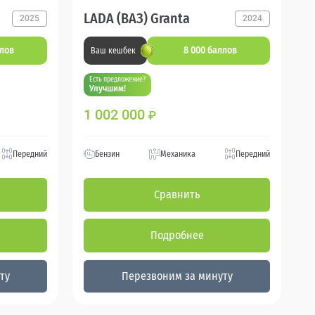
LADA (ВАЗ) Granta
2025
2024
ллов
8 000 баллов
Ваш кешбек
Есть предложение?
Улучшим!
1 002 000
₽
Передний
Бензин
Механика
Передний
Сравнить
Подробнее
ту
Перезвоним за минуту