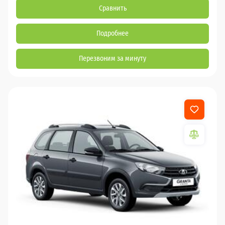
Сравнить
Подробнее
Перезвоним за минуту