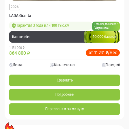
2026
LADA Granta
Есть предложение?
Гарантия 3 года или 100 тыс.км
Улучшим!
10 000 баллов
Ваш кешбек
1 151 000 ₽
от 11 231 ₽/мес
864 800
₽
Бензин
Механическая
Передний
Сравнить
Подробнее
Перезвоним за минуту