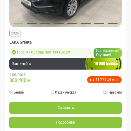
2026
LADA Granta
Есть предложение?
Гарантия 3 года или 100 тыс.км
Улучшим!
10 000 баллов
Ваш кешбек
1 188 000 ₽
от 11 231 ₽/мес
880 400
₽
Бензин
Механическая
Передний
Сравнить
Подробнее