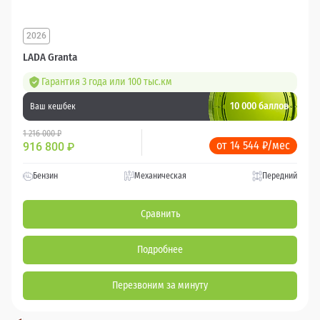
2026
LADA Granta
Гарантия 3 года или 100 тыс.км
10 000 баллов
Ваш кешбек
1 216 000 ₽
от 14 544 ₽/мес
916 800
₽
Бензин
Механическая
Передний
Сравнить
Подробнее
Перезвоним за минуту