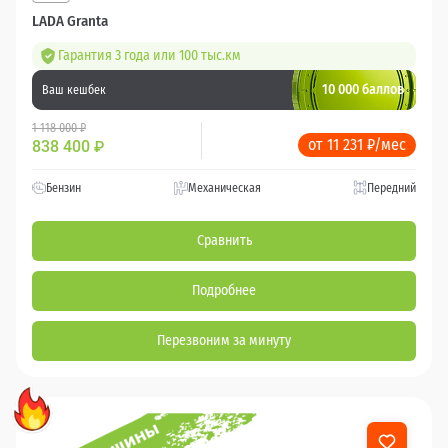
LADA Granta
Гарантия 3 года или 100 тыс.км
10 000 баллов
Ваш кешбек
1 118 000 ₽
от 11 231 ₽/мес
838 400
₽
Бензин
Механическая
Передний
Сравнить
Подробнее
Перезвоним за минуту