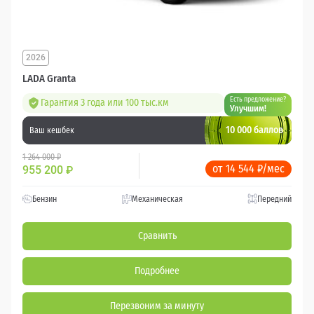
2026
LADA Granta
Есть предложение?
Гарантия 3 года или 100 тыс.км
Улучшим!
10 000 баллов
Ваш кешбек
1 264 000 ₽
от 14 544 ₽/мес
955 200
₽
Бензин
Механическая
Передний
Сравнить
Подробнее
Перезвоним за минуту