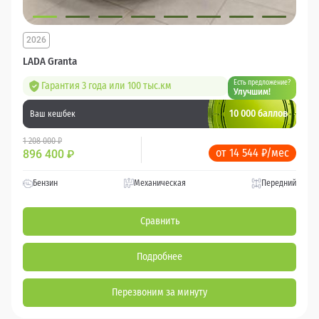
2026
LADA Granta
Есть предложение?
Гарантия 3 года или 100 тыс.км
Улучшим!
10 000 баллов
Ваш кешбек
1 208 000 ₽
от 14 544 ₽/мес
896 400
₽
Бензин
Механическая
Передний
Сравнить
Подробнее
Перезвоним за минуту