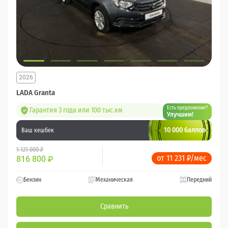
2026
LADA Granta
Есть предложение?
Гарантия 3 года или 100 тыс.км
Улучшим!
10 000 баллов
Ваш кешбек
1 121 000 ₽
от 11 231 ₽/мес
816 800
₽
Бензин
Механическая
Передний
Сравнить