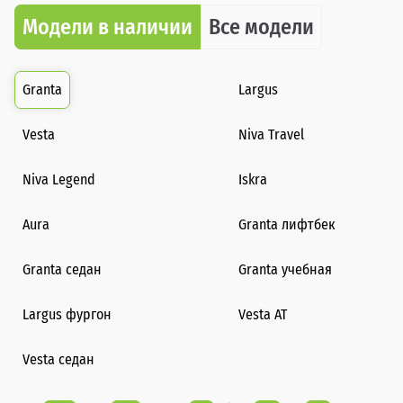
Модели в наличии
Все модели
Granta
Largus
Vesta
Niva Travel
Niva Legend
Iskra
Aura
Granta лифтбек
Granta седан
Granta учебная
Largus фургон
Vesta AT
Vesta седан