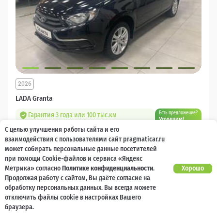
2026
LADA Granta
Есть предложение?
Гарантия 3 года или 100 тыс.км
Улучшим!
С целью улучшения работы сайта и его
10 000 баллов
Ваш кешбек
взаимодействия с пользователями сайт pragmaticar.ru
может собирать персональные данные посетителей
1 218 000 ₽
при помощи Cookie-файлов и сервиса «Яндекс
от 14 544 ₽/мес
904 400
₽
Метрика» согласно
Политике конфиденциальности
.
Хорошо
Продолжая работу с сайтом, Вы даёте согласие на
Бензин
Механическая
Передний
обработку персональных данных. Вы всегда можете
отключить файлы cookie в настройках Вашего
Сравнить
браузера.