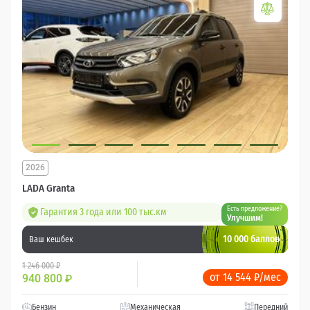
2026
LADA Granta
Есть предложение?
Гарантия 3 года или 100 тыс.км
Улучшим!
10 000 баллов
Ваш кешбек
1 246 000 ₽
от 14 544 ₽/мес
940 800
₽
Бензин
Механическая
Передний