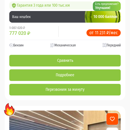
Есть предложение?
Гарантия 3 года или 100 тыс.км
Улучшим!
10 000 баллов
Ваш кешбек
1 087 020 ₽
от 11 231 ₽/мес
777 020
₽
Бензин
Механическая
Передний
Сравнить
Подробнее
Перезвоним за минуту