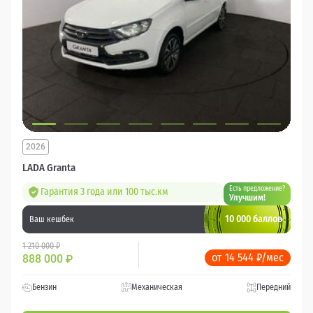
2026
LADA Granta
Есть предложение?
Гарантия 3 года или 100 тыс.км
Улучшим!
10 000 баллов
Ваш кешбек
1 210 000 ₽
от 14 544 ₽/мес
888 000
₽
Бензин
Механическая
Передний