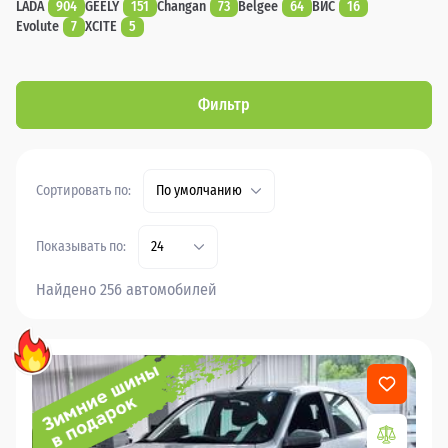
LADA
904
GEELY
151
Changan
73
Belgee
64
ВИС
16
Evolute
7
XCITE
5
Фильтр
Сортировать по:
По умолчанию
Показывать по:
24
Найдено 256 автомобилей