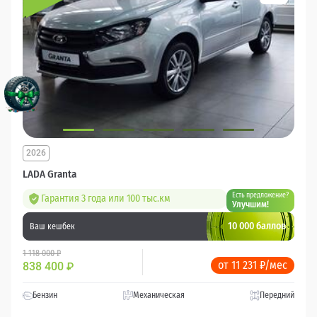
2026
LADA Granta
Есть предложение?
Гарантия 3 года или 100 тыс.км
Улучшим!
10 000 баллов
Ваш кешбек
1 118 000 ₽
от 11 231 ₽/мес
838 400
₽
Бензин
Механическая
Передний