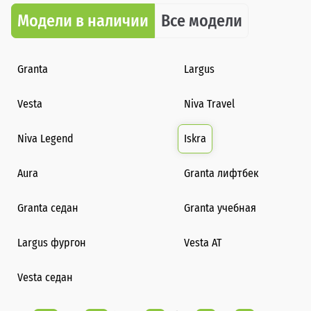
Модели в наличии
Все модели
Granta
Largus
Vesta
Niva Travel
Niva Legend
Iskra
Aura
Granta лифтбек
Granta седан
Granta учебная
Largus фургон
Vesta AT
Vesta седан