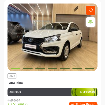
2026
LADA Iskra
10 000 баллов
Ваш кешбек
1 427 000 ₽
от 14 544 ₽/мес
1 101 600
₽