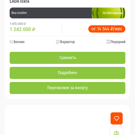
LADA Iskra
10 000 баллов
Ваш кешбек
1 615 000 ₽
от 14 544 ₽/мес
1 242 000
₽
Бензин
Вариатор
Передний
Сравнить
Подробнее
Перезвоним за минуту