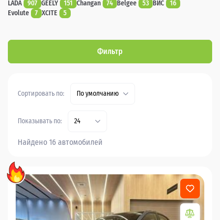
LADA
907
GEELY
151
Changan
74
Belgee
53
ВИС
16
Evolute
7
XCITE
5
Фильтр
Сортировать по:
По умолчанию
Показывать по:
24
Найдено 16 автомобилей