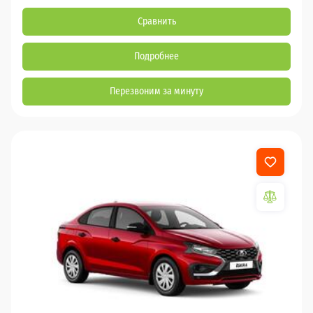
Сравнить
Подробнее
Перезвоним за минуту