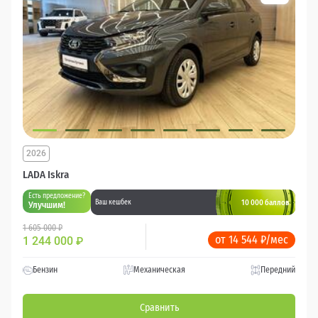
2026
LADA Iskra
Есть предложение?
10 000 баллов
Ваш кешбек
Улучшим!
1 605 000 ₽
от 14 544 ₽/мес
1 244 000
₽
Бензин
Механическая
Передний
Сравнить