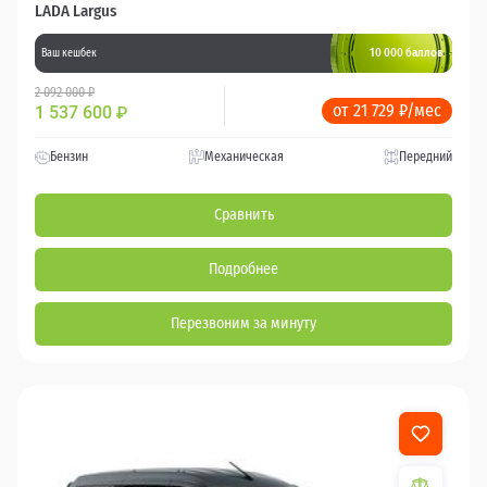
LADA Largus
10 000 баллов
Ваш кешбек
2 092 000 ₽
от 21 729 ₽/мес
1 537 600
₽
Бензин
Механическая
Передний
Сравнить
Подробнее
Перезвоним за минуту