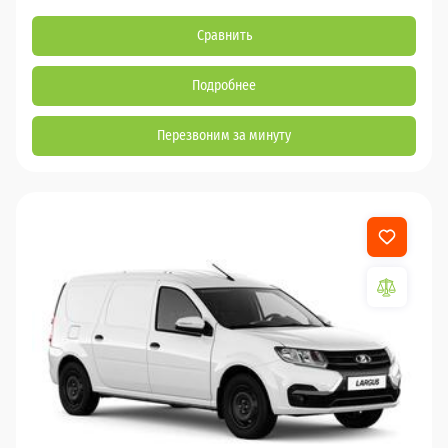
Сравнить
Подробнее
Перезвоним за минуту