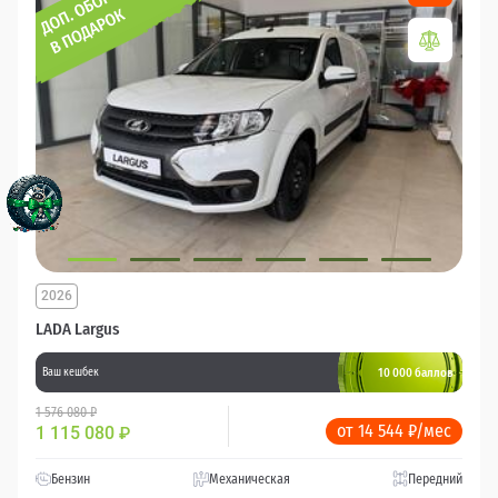
2026
LADA Largus
10 000 баллов
Ваш кешбек
1 576 080 ₽
от 14 544 ₽/мес
1 115 080
₽
Бензин
Механическая
Передний