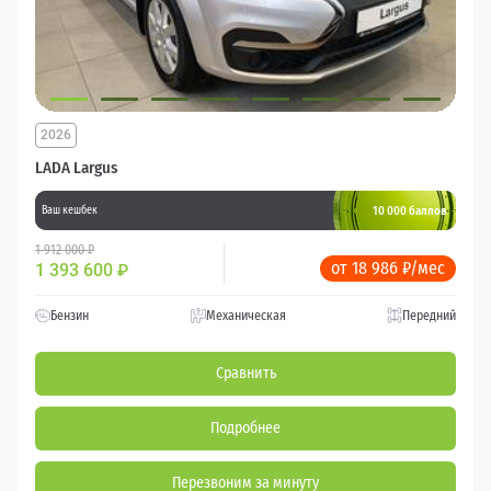
2026
LADA Largus
10 000 баллов
Ваш кешбек
1 912 000 ₽
от 18 986 ₽/мес
1 393 600
₽
Бензин
Механическая
Передний
Сравнить
Подробнее
Перезвоним за минуту