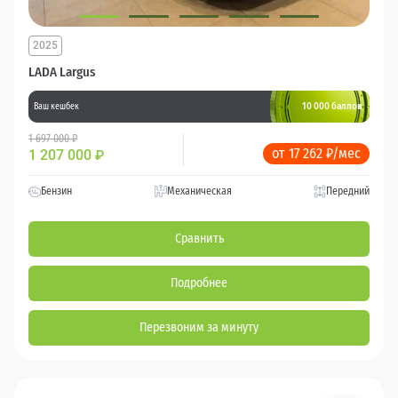
2025
LADA Largus
10 000 баллов
Ваш кешбек
1 697 000 ₽
от 17 262 ₽/мес
1 207 000
₽
Бензин
Механическая
Передний
Сравнить
Подробнее
Перезвоним за минуту