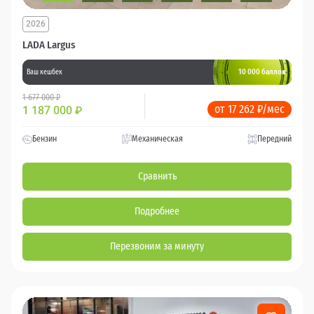
2026
LADA Largus
10 000 баллов
Ваш кешбек
1 677 000 ₽
от 17 262 ₽/мес
1 187 000
₽
Бензин
Механическая
Передний
Сравнить
Подробнее
Перезвоним за минуту