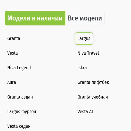
Модели в наличии
Все модели
Granta
Largus
Vesta
Niva Travel
Niva Legend
Iskra
Aura
Granta лифтбек
Granta седан
Granta учебная
Largus фургон
Vesta AT
Vesta седан