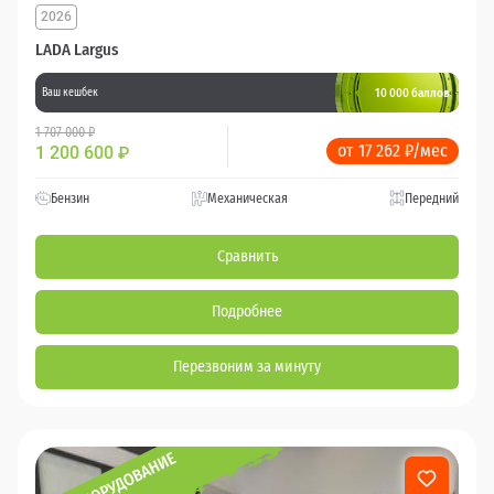
2026
LADA Largus
10 000 баллов
Ваш кешбек
1 707 000 ₽
от 17 262 ₽/мес
1 200 600
₽
Бензин
Механическая
Передний
Сравнить
Подробнее
Перезвоним за минуту