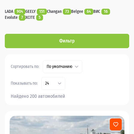
LADA
904
GEELY
151
Changan
73
Belgee
64
ВИС
16
Evolute
7
XCITE
5
Фильтр
Сортировать по:
По умолчанию
Показывать по:
24
Найдено 200 автомобилей