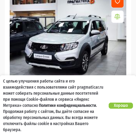
С целью улучшения работы сайта и его
2026
взаимодействия с пользователями сайт pragmaticar.ru
может собирать персональные данные посетителей
LADA Largus
при помощи Cookie-файлов и сервиса «Яндекс
Метрика» согласно
Политике конфиденциальности
.
Хорошо
10 000 баллов
Ваш кешбек
Продолжая работу с сайтом, Вы даёте согласие на
обработку персональных данных. Вы всегда можете
2 017 000 ₽
от 21 729 ₽/мес
1 477 600
отключить файлы cookie в настройках Вашего
₽
браузера.