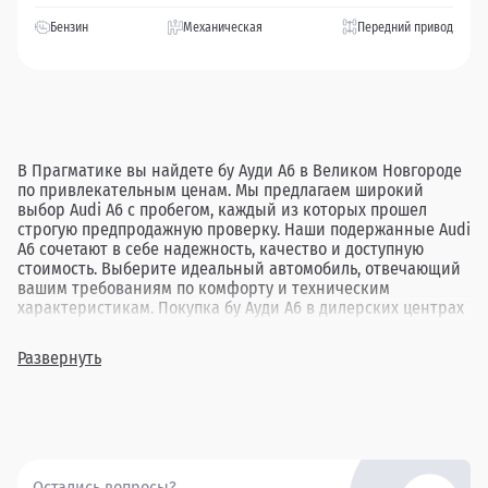
Бензин
Механическая
Передний привод
В Прагматике вы найдете бу Ауди А6 в Великом Новгороде
по привлекательным ценам. Мы предлагаем широкий
выбор Audi A6 с пробегом, каждый из которых прошел
строгую предпродажную проверку. Наши подержанные Audi
A6 сочетают в себе надежность, качество и доступную
стоимость. Выберите идеальный автомобиль, отвечающий
вашим требованиям по комфорту и техническим
характеристикам. Покупка бу Ауди А6 в дилерских центрах
Прагматика в Новгороде гарантирует вам прозрачную
сделку и удовлетворение от выбора.
Развернуть
Остались вопросы?