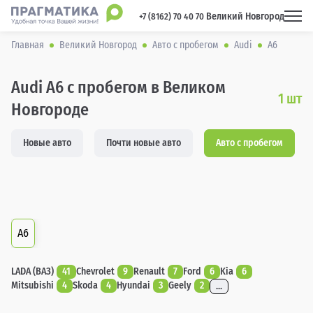
Великий Новгород
 +7 (8162) 70 40 70 
Главная
Великий Новгород
Авто с пробегом
Audi
A6
Audi A6 с пробегом в Великом
1
шт
Новгороде
Новые авто
Почти новые авто
Авто с пробегом
A6
LADA (ВАЗ)
41
Chevrolet
9
Renault
7
Ford
6
Kia
6
Mitsubishi
4
Skoda
4
Hyundai
3
Geely
2
...