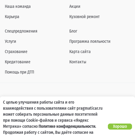
Наша команда
Акции
Карьера
Кузовной ремонт
Спецпредложения
Блог
Услуги
Программа лояльности
Страхование
Карта сайта
Кредитование
Контакты
Помощь при ДТП
Информация о технических характеристиках, составе комплектаций, цветовой
С целью улучшения работы сайта и его
гамме и стоимости автомобилей, а также действующих акциях, сроках и условиях
взаимодействия с пользователями сайт pragmaticar.ru
их проведения, указанных на сайте www.pragmaticar.ru, носит информационный
характер и ни при каких условиях не является публичной офертой,
может собирать персональные данные посетителей
определяемой положениями пунктом 2 статьи 437 Гражданского кодекса
при помощи Cookie-файлов и сервиса «Яндекс
Российской Федерации. Для получения подробной информации обращайтесь к
специалистам нашей компании.
Метрика» согласно
Политике конфиденциальности
.
Хорошо
Продолжая работу с сайтом, Вы даёте согласие на