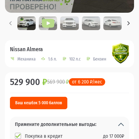
Nissan Almera
Механика
1.6 л.
102 л.с
Бензин
529 900
₽
569 900
₽
от 6 200 ₽/мес
Ваш кешбэк 5 000 баллов
Примените дополнительные выгоды:
Покупка в кредит
до
17 000
₽