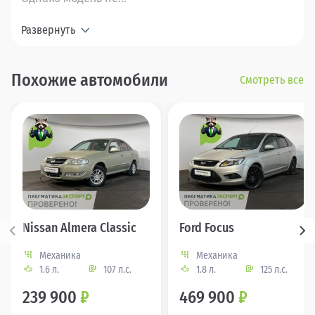
Развернуть
Похожие автомобили
Смотреть все
Nissan Almera Classic
Ford Focus
Механика
Механика
1.6 л.
107 л.с.
1.8 л.
125 л.с.
239 900
₽
469 900
₽