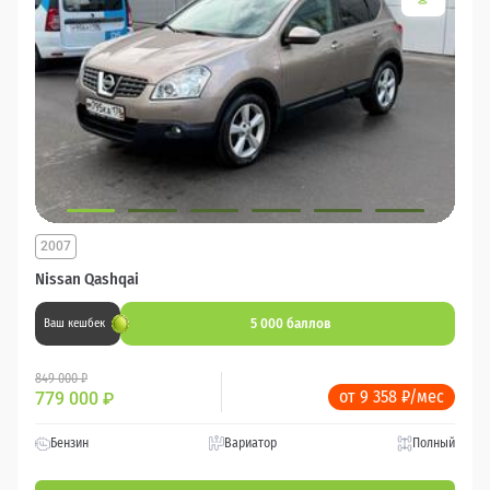
2007
Nissan Qashqai
5 000 баллов
Ваш кешбек
849 000 ₽
от 9 358 ₽/мес
779 000
₽
Бензин
Вариатор
Полный