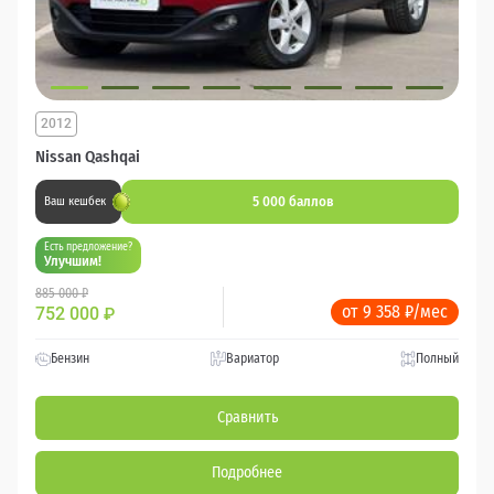
2012
Nissan Qashqai
5 000 баллов
Ваш кешбек
Есть предложение?
Улучшим!
885 000 ₽
от 9 358 ₽/мес
752 000
₽
Бензин
Вариатор
Полный
Сравнить
Подробнее