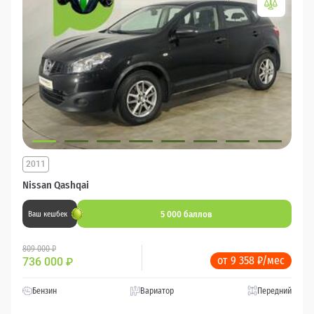
2011
Nissan Qashqai
5 000 баллов
Ваш кешбек
809 000 ₽
от 9 358 ₽/мес
736 000
₽
Бензин
Вариатор
Передний