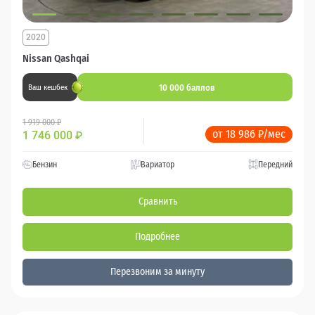
2020
Nissan Qashqai
10 000 баллов
Ваш кешбек
1 919 000 ₽
от 18 986 ₽/мес
1 746 000
₽
Бензин
Вариатор
Передний
Сравнить
Подробнее
Перезвоним за минуту