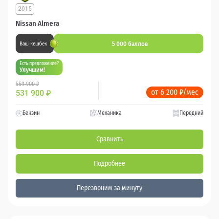
2015
Nissan Almera
5 000 баллов
Ваш кешбек
Есть предложение?
Улучшим!
559 900 ₽
от 6 200 ₽/мес
531 900
₽
Бензин
Механика
Передний
Сравнить
Подробнее
Перезвоним за минуту