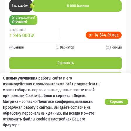
8 000 баллов
Ваш кешбек
Есть предложение?
Улучшим!
1 369 000 ₽
от 14 544 ₽/мес
1 246 000
₽
Бензин
Вариатор
Полный
Сравнить
Подробнее
С целью улучшения работы сайта и его
взаимодействия с пользователями сайт pragmaticar.ru
может собирать персональные данные посетителей
Перезвоним за минуту
при помощи Cookie-файлов и сервиса «Яндекс
Метрика» согласно
Политике конфиденциальности
.
Хорошо
Продолжая работу с сайтом, Вы даёте согласие на
обработку персональных данных. Вы всегда можете
отключить файлы cookie в настройках Вашего
браузера.