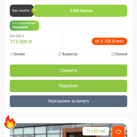
5 000 баллов
Ваш кешбек
Есть предложение?
Улучшим!
839 000 ₽
от 9 358 ₽/мес
713 000
₽
Бензин
Вариатор
Полный
Сравнить
Подробнее
Перезвоним за минуту
71 480 км