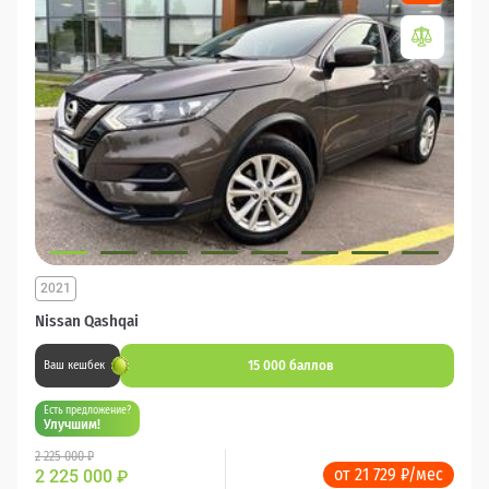
2021
Nissan Qashqai
15 000 баллов
Ваш кешбек
Есть предложение?
Улучшим!
2 225 000 ₽
от 21 729 ₽/мес
2 225 000
₽