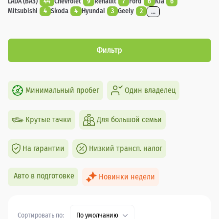
LADA (ВАЗ)
44
Chevrolet
9
Renault
7
Ford
6
Kia
6
Mitsubishi
4
Skoda
4
Hyundai
3
Geely
2
...
Фильтр
Минимальный пробег
Один владелец
Крутые тачки
Для большой семьи
На гарантии
Низкий трансп. налог
Авто в подготовке
Новинки недели
Сортировать по:
По умолчанию