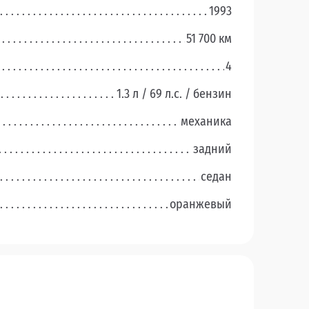
1993
51 700 км
4
1.3 л / 69 л.c. / бензин
механика
задний
седан
оранжевый