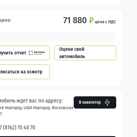
71 880
₽
цена:
цена с НДС
Оцени свой
лучить отчет
автомобиль
писаться на осмотр
мобиль ждет вас по адресу:
В навигатор
й Новгород, LADA Новгород, Московская
57
7 (8162) 70 40 70