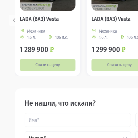
LADA (ВАЗ) Vesta
LADA (ВАЗ) Vesta
Механика
Механика
1.6 л.
106 л.с.
1.6 л.
106 л.с
1 289 900
₽
1 299 900
₽
Снизить цену
Снизить цену
Не нашли, что искали?