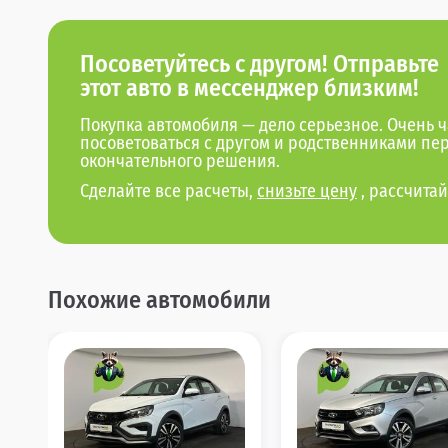
Посоветуйтесь с другом! Отправьте
этот авто в мессенджер близким!
Покупка автомобиля — дело серьезное. Очень ч
посоветоваться с другом и родственниками пе
окончательного решения.
Сделайте все расчеты,
снизьте цену
, рассчитай
Похожие автомобили