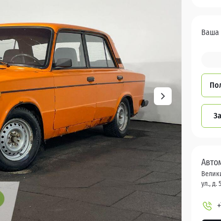
Ваша 
По
За
Авто
Велики
ул., д. 
+