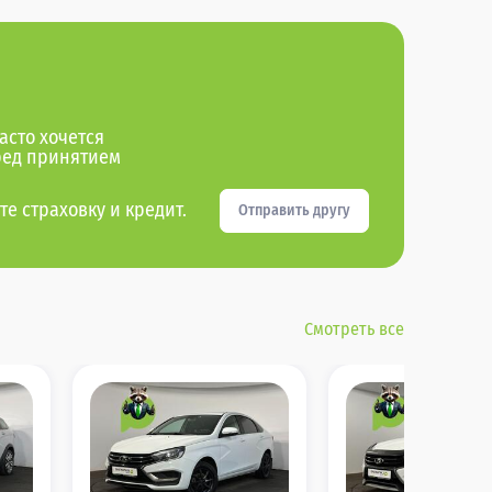
асто хочется
ред принятием
те страховку и кредит.
Отправить другу
Смотреть все