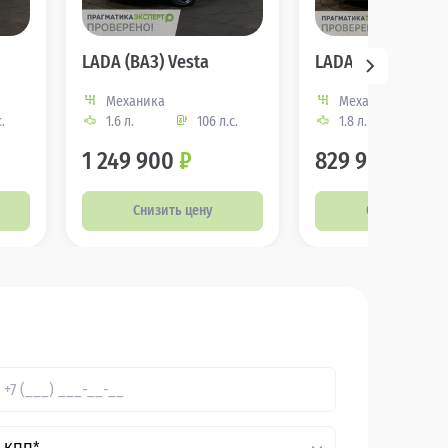
LADA (ВАЗ) Vesta
LADA (ВАЗ) Vesta
Механика
Механика
.
1.6 л.
106 л.с.
1.8 л.
122
1 249 900
₽
829 900
₽
Снизить цену
Снизить цену