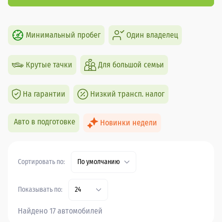
Минимальный пробег
Один владелец
Крутые тачки
Для большой семьи
На гарантии
Низкий трансп. налог
Авто в подготовке
Новинки недели
Сортировать по:
По умолчанию
Показывать по:
24
Найдено 17 автомобилей