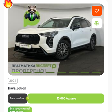
2024
Haval Jolion
15 000 баллов
Ваш кешбек
Есть предложение?
Улучшим!