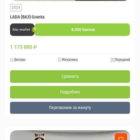
2024
LADA (ВАЗ) Granta
8 000 баллов
Ваш кешбек
1 175 880
₽
Бензин
Механика
Передний
Сравнить
Подробнее
Перезвоним за минуту