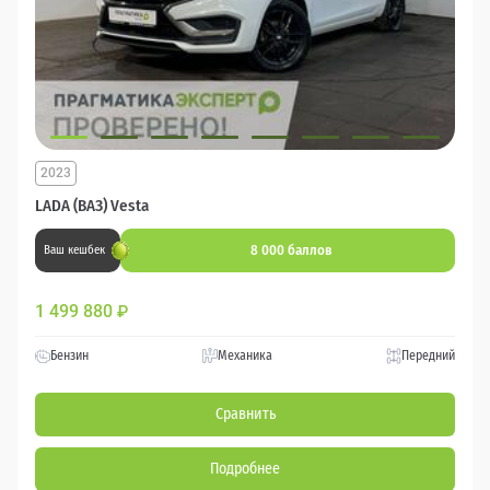
2023
LADA (ВАЗ) Vesta
8 000 баллов
Ваш кешбек
1 499 880
₽
Бензин
Механика
Передний
Сравнить
Подробнее