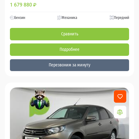
1 679 880
₽
Бензин
Механика
Передний
Сравнить
Подробнее
Перезвоним за минуту