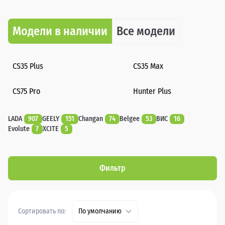
Модели в наличии
Все модели
CS35 Plus
CS35 Max
CS75 Pro
Hunter Plus
LADA
907
GEELY
151
Changan
74
Belgee
53
ВИС
16
Evolute
7
XCITE
5
Фильтр
Сортировать по:
По умолчанию