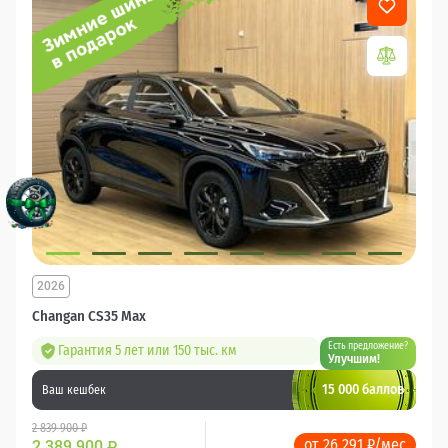
2026
Changan CS35 Max
Есть предложение?
Гарантия 5 лет или 150 тыс. км
Улучшим!
15 000 баллов
Ваш кешбек
2 839 900 ₽
от 26 291 ₽/мес
2 389 900
₽