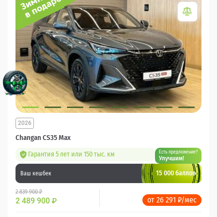
2026
Changan CS35 Max
Есть предложение?
Гарантия 5 лет или 150 тыс. км
Улучшим!
15 000 баллов
Ваш кешбек
2 839 900 ₽
от 26 291 ₽/мес
2 489 900
₽