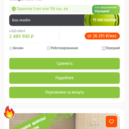
Есть предложение?
Гарантия 5 лет или 150 тыс. км
Улучшим!
15 000 баллов
Ваш кешбек
2 839 900 ₽
от 26 291 ₽/мес
2 489 900
₽
Бензин
Роботизированная
Передний
Сравнить
Подробнее
Перезвоним за минуту