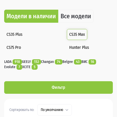
Модели в наличии
Все модели
CS35 Plus
CS35 Max
CS75 Pro
Hunter Plus
LADA
918
GEELY
152
Changan
74
Belgee
43
ВИС
16
Evolute
7
XCITE
5
Фильтр
Сортировать по:
По умолчанию