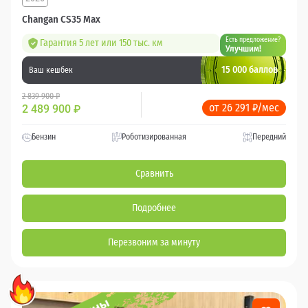
Changan CS35 Max
Есть предложение?
Гарантия 5 лет или 150 тыс. км
Улучшим!
15 000 баллов
Ваш кешбек
2 839 900 ₽
от 26 291 ₽/мес
2 489 900
₽
Бензин
Роботизированная
Передний
Сравнить
Подробнее
Перезвоним за минуту