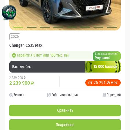
2026
Changan CS35 Max
Есть предложение?
Гарантия 5 лет или 150 тыс. км
Улучшим!
15 000 баллов
Ваш кешбек
2 689 900 ₽
от 26 291 ₽/мес
2 239 900
₽
Бензин
Роботизированная
Передний
Сравнить
Подробнее