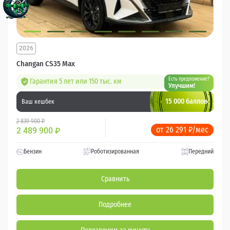
2026
Changan CS35 Max
Есть предложение?
Гарантия 5 лет или 150 тыс. км
Улучшим!
15 000 баллов
Ваш кешбек
2 839 900 ₽
от 26 291 ₽/мес
2 489 900
₽
Бензин
Роботизированная
Передний
Сравнить
Подробнее