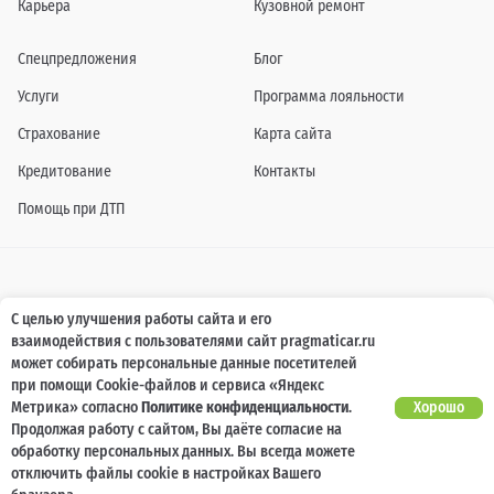
Карьера
Кузовной ремонт
Спецпредложения
Блог
Услуги
Программа лояльности
Страхование
Карта сайта
Кредитование
Контакты
Помощь при ДТП
Информация о технических характеристиках, составе комплектаций, цветовой
С целью улучшения работы сайта и его
гамме и стоимости автомобилей, а также действующих акциях, сроках и условиях
взаимодействия с пользователями сайт pragmaticar.ru
их проведения, указанных на сайте www.pragmaticar.ru, носит информационный
характер и ни при каких условиях не является публичной офертой,
может собирать персональные данные посетителей
определяемой положениями пунктом 2 статьи 437 Гражданского кодекса
при помощи Cookie-файлов и сервиса «Яндекс
Российской Федерации. Для получения подробной информации обращайтесь к
специалистам нашей компании.
Метрика» согласно
Политике конфиденциальности
.
Хорошо
Продолжая работу с сайтом, Вы даёте согласие на
© ПРАГМАТИКА, 2026
обработку персональных данных. Вы всегда можете
отключить файлы cookie в настройках Вашего