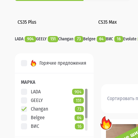
CS35 Plus
CS35 Max
LADA
904
GEELY
151
Changan
73
Belgee
64
ВИС
16
Evolute
Горячие предложения
МАРКА
LADA
904
Сортировать п
GEELY
151
Changan
73
Belgee
64
ВИС
16
Evolute
7