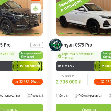
5 Pro
Changan CS75 Pro
2026
ет или 150
Есть предложение?
Гарантия 5 лет или 150
Есть пр
Улучшим!
Улучш
тыс. км
15 000 баллов
15 000
Ваш кешбек
3 055 000 ₽
2 705 000
от 32 484 ₽/мес
от 32 48
₽
оботизированная
Передний
Бензин
Роботизированная
Сравнить
Сравнить