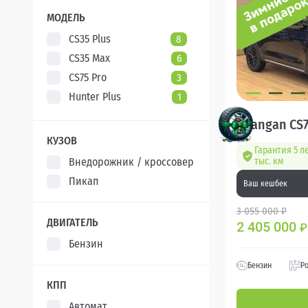
XCITE
5
МОДЕЛЬ
CS35 Plus
8
CS35 Max
6
CS75 Pro
3
Hunter Plus
1
Changan CS7
КУЗОВ
Гарантия 5 л
Внедорожник / кроссовер
тыс. км
Пикап
Ваш кешбек
3 055 000 ₽
ДВИГАТЕЛЬ
2 405 000
₽
Бензин
Бензин
Р
КПП
Автомат