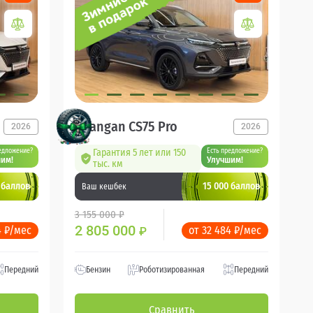
Changan CS75 Pro
2026
2026
едложение?
Гарантия 5 лет или 150
Есть предложение?
им!
Улучшим!
тыс. км
 баллов
15 000 баллов
Ваш кешбек
3 155 000 ₽
2 805 000
4 ₽/мес
от 32 484 ₽/мес
₽
Передний
Бензин
Роботизированная
Передний
Сравнить