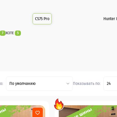
CS75 Pro
Hunter 
7
XCITE
5
о:
По умолчанию
Показывать по:
24