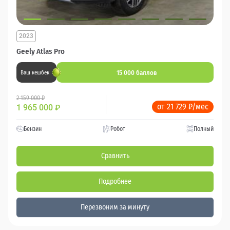
2023
Geely Atlas Pro
15 000 баллов
Ваш кешбек
2 159 000 ₽
от 21 729 ₽/мес
1 965 000
₽
Бензин
Робот
Полный
Сравнить
Подробнее
Перезвоним за минуту