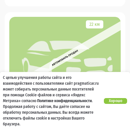
22 км
С целью улучшения работы сайта и его
взаимодействия с пользователями сайт pragmaticar.ru
может собирать персональные данные посетителей
при помощи Cookie-файлов и сервиса «Яндекс
Метрика» согласно
Политике конфиденциальности
.
Хорошо
2023
Продолжая работу с сайтом, Вы даёте согласие на
обработку персональных данных. Вы всегда можете
Geely Okavango
отключить файлы cookie в настройках Вашего
браузера.
15 000 баллов
Ваш кешбек