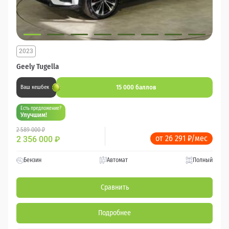
2023
Geely Tugella
15 000 баллов
Ваш кешбек
Есть предложение?
Улучшим!
2 589 000 ₽
от 26 291 ₽/мес
2 356 000
₽
Бензин
Автомат
Полный
Сравнить
Подробнее