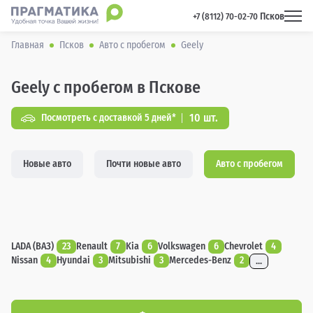
Псков
 +7 (8112) 70-02-70 
Главная
Псков
Авто с пробегом
Geely
Geely с пробегом в Пскове
10 шт.
Посмотреть с доставкой 5 дней*
Новые авто
Почти новые авто
Авто с пробегом
LADA (ВАЗ)
23
Renault
7
Kia
6
Volkswagen
6
Chevrolet
4
Nissan
4
Hyundai
3
Mitsubishi
3
Mercedes-Benz
2
...