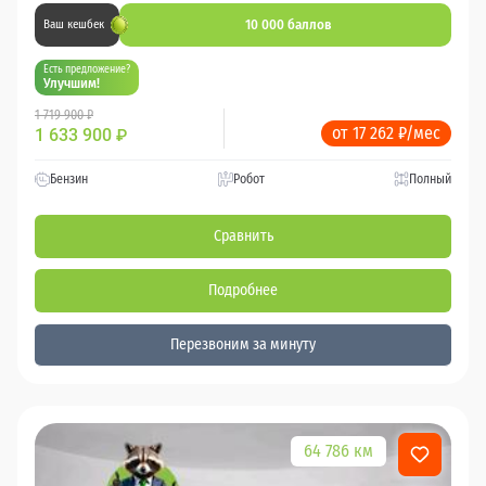
10 000 баллов
Ваш кешбек
Есть предложение?
Улучшим!
1 719 900 ₽
от 17 262 ₽/мес
1 633 900
₽
Бензин
Робот
Полный
Сравнить
Подробнее
Перезвоним за минуту
64 786 км