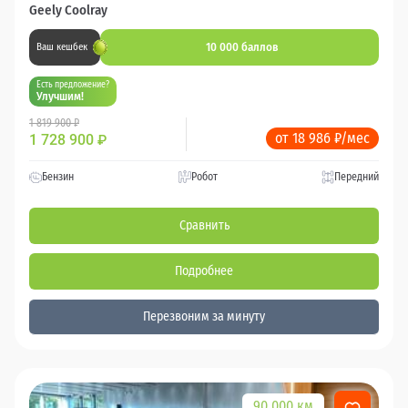
Geely Coolray
10 000 баллов
Ваш кешбек
Есть предложение?
Улучшим!
1 819 900 ₽
от 18 986 ₽/мес
1 728 900
₽
Бензин
Робот
Передний
Сравнить
Подробнее
Перезвоним за минуту
90 000 км