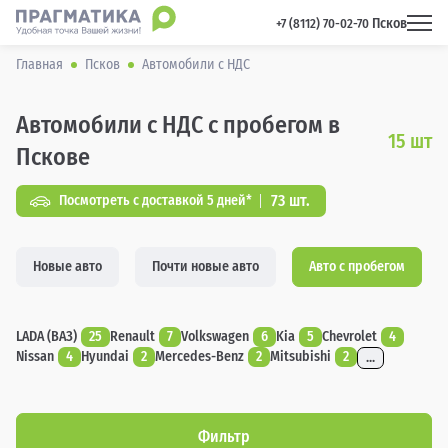
Псков
 +7 (8112) 70-02-70 
Главная
Псков
Автомобили с НДС
Автомобили с НДС с пробегом в
15
шт
Пскове
73 шт.
Посмотреть с доставкой 5 дней*
Новые авто
Почти новые авто
Авто с пробегом
LADA (ВАЗ)
25
Renault
7
Volkswagen
6
Kia
5
Chevrolet
4
Nissan
4
Hyundai
2
Mercedes-Benz
2
Mitsubishi
2
...
Фильтр