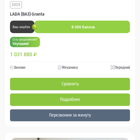
2025
LADA (ВАЗ) Granta
8 000 баллов
Ваш кешбек
Есть предложение?
Улучшим!
1 031 880
₽
Бензин
Механика
Передний
Сравнить
Подробнее
Перезвоним за минуту