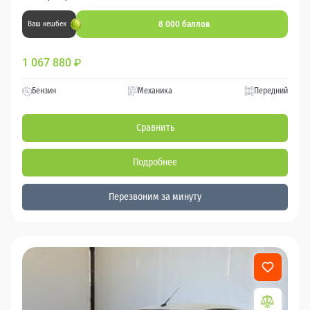
8 000 баллов
Ваш кешбек
1 067 880
₽
Бензин
Механика
Передний
Сравнить
Подробнее
Перезвоним за минуту