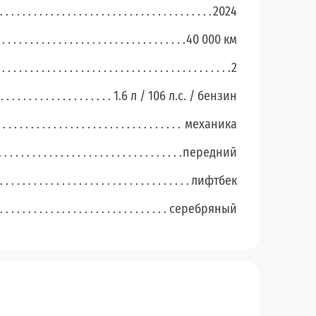
2024
40 000 км
2
1.6 л / 106 л.c. / бензин
механика
передний
лифтбек
серебряный