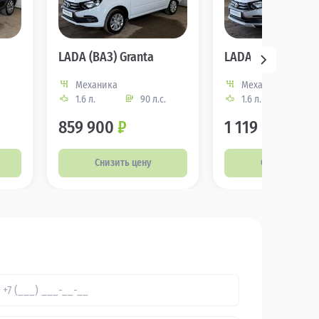
LADA (ВАЗ) Granta
LADA (ВАЗ) Grant
Механика
Механика
1.6 л.
90 л.с.
1.6 л.
106
859 900
₽
1 119 000
₽
Снизить цену
Снизить цену