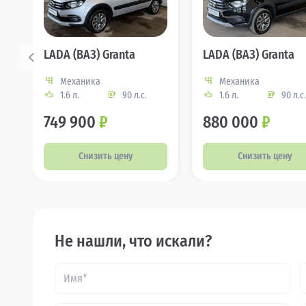
LADA (ВАЗ) Granta
LADA (ВАЗ) Granta
Механика
Механика
1.6 л.
90 л.с.
1.6 л.
90 л.с.
749 900
₽
880 000
₽
Снизить цену
Снизить цену
Не нашли, что искали?