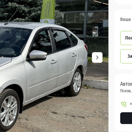
Ваша 
По
За
Авто
Псков,
+