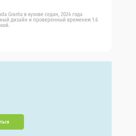
a Granta в кузове седан, 2024 года
ьный дизайн и проверенный временем 1.6
кой.
ться