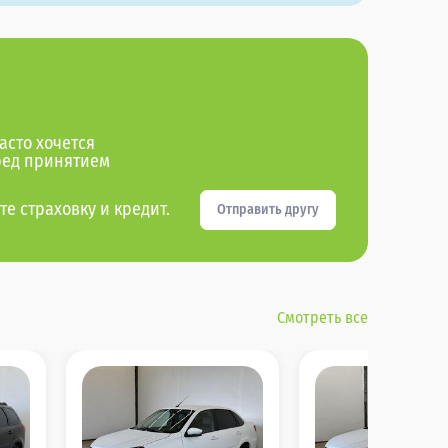
асто хочется
ред принятием
те страховку и кредит.
Отправить другу
Смотреть все