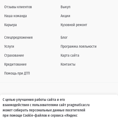
Отзывы клиентов
Выкуп
Наша команда
Акции
Карьера
Кузовной ремонт
Спецпредложения
Блог
Услуги
Программа лояльности
Страхование
Карта сайта
Кредитование
Контакты
Помощь при ДТП
Информация о технических характеристиках, составе комплектаций, цветовой
С целью улучшения работы сайта и его
гамме и стоимости автомобилей, а также действующих акциях, сроках и условиях
взаимодействия с пользователями сайт pragmaticar.ru
их проведения, указанных на сайте www.pragmaticar.ru, носит информационный
характер и ни при каких условиях не является публичной офертой,
может собирать персональные данные посетителей
определяемой положениями пунктом 2 статьи 437 Гражданского кодекса
при помощи Cookie-файлов и сервиса «Яндекс
Российской Федерации. Для получения подробной информации обращайтесь к