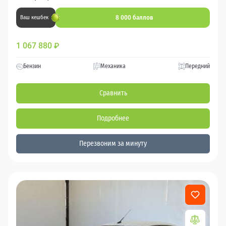
8 000 баллов
Ваш кешбек
1 067 880
₽
Бензин
Механика
Передний
Сравнить
Подробнее
Перезвоним за минуту