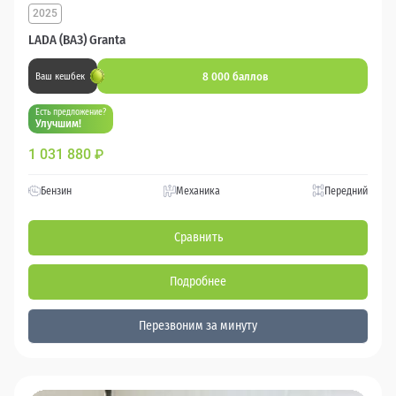
2025
LADA (ВАЗ) Granta
8 000 баллов
Ваш кешбек
Есть предложение?
Улучшим!
1 031 880
₽
Бензин
Механика
Передний
Сравнить
Подробнее
Перезвоним за минуту