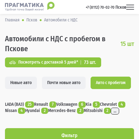
Псков
 +7 (8112) 70-02-70 
Главная
Псков
Автомобили с НДС
Автомобили с НДС с пробегом в
15
шт
Пскове
73 шт.
Посмотреть с доставкой 5 дней*
Новые авто
Почти новые авто
Авто с пробегом
LADA (ВАЗ)
25
Renault
7
Volkswagen
6
Kia
5
Chevrolet
4
Nissan
4
Hyundai
2
Mercedes-Benz
2
Mitsubishi
2
...
Фильтр