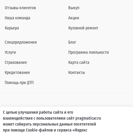
Отзывы клиентов
Выкуп
Наша команда
Акции
Карьера
Кузовной ремонт
Спецпредложения
Блог
Услуги
Программа лояльности
Страхование
Карта сайта
Кредитование
Контакты
Помощь при ДТП
Информация о технических характеристиках, составе комплектаций, цветовой
С целью улучшения работы сайта и его
гамме и стоимости автомобилей, а также действующих акциях, сроках и условиях
взаимодействия с пользователями сайт pragmaticar.ru
их проведения, указанных на сайте www.pragmaticar.ru, носит информационный
характер и ни при каких условиях не является публичной офертой,
может собирать персональные данные посетителей
определяемой положениями пунктом 2 статьи 437 Гражданского кодекса
при помощи Cookie-файлов и сервиса «Яндекс
Российской Федерации. Для получения подробной информации обращайтесь к