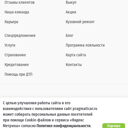
Отзывы клиентов
Выкуп
Наша команда
Акции
Карьера
Кузовной ремонт
Спецпредложения
Блог
Услуги
Программа лояльности
Страхование
Карта сайта
Кредитование
Контакты
Помощь при ДТП
Информация о технических характеристиках, составе комплектаций, цветовой
С целью улучшения работы сайта и его
гамме и стоимости автомобилей, а также действующих акциях, сроках и условиях
взаимодействия с пользователями сайт pragmaticar.ru
их проведения, указанных на сайте www.pragmaticar.ru, носит информационный
характер и ни при каких условиях не является публичной офертой,
может собирать персональные данные посетителей
определяемой положениями пунктом 2 статьи 437 Гражданского кодекса
при помощи Cookie-файлов и сервиса «Яндекс
Российской Федерации. Для получения подробной информации обращайтесь к
специалистам нашей компании.
Метрика» согласно
Политике конфиденциальности
.
Хорошо