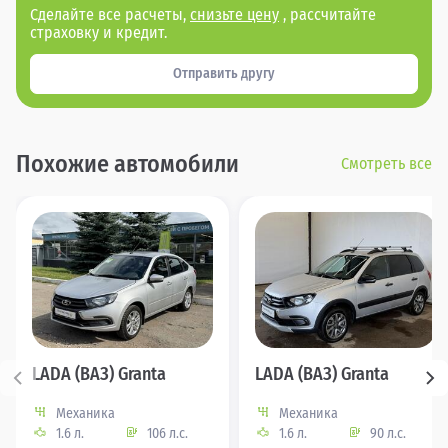
Сделайте все расчеты,
снизьте цену
, рассчитайте
страховку и кредит.
Отправить другу
Похожие автомобили
Смотреть все
LADA (ВАЗ) Granta
LADA (ВАЗ) Granta
Механика
Механика
1.6 л.
106 л.с.
1.6 л.
90 л.с.