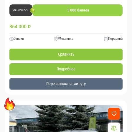
5 000 баллов
Ваш кешбек
864 000
₽
Бензин
Механика
Передний
Сравнить
Подробнее
Перезвоним за минуту