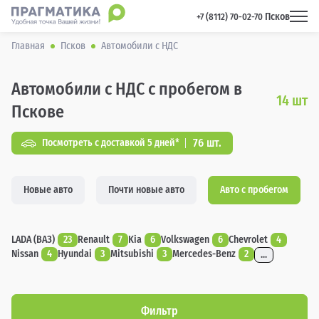
Псков
 +7 (8112) 70-02-70 
Главная
Псков
Автомобили с НДС
Автомобили с НДС с пробегом в
14
шт
Пскове
76 шт.
Посмотреть с доставкой 5 дней*
Новые авто
Почти новые авто
Авто с пробегом
LADA (ВАЗ)
23
Renault
7
Kia
6
Volkswagen
6
Chevrolet
4
Nissan
4
Hyundai
3
Mitsubishi
3
Mercedes-Benz
2
...
Фильтр