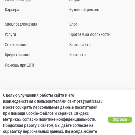
Карьера
Кузовной ремонт
Спецпредложения
Блог
Услуги
Программа лояльности
Страхование
Карта сайта
Кредитование
Контакты
Помощь при ДТП
Информация о технических характеристиках, составе комплектаций, цветовой
С целью улучшения работы сайта и его
гамме и стоимости автомобилей, а также действующих акциях, сроках и условиях
взаимодействия с пользователями сайт pragmaticar.ru
их проведения, указанных на сайте www.pragmaticar.ru, носит информационный
характер и ни при каких условиях не является публичной офертой,
может собирать персональные данные посетителей
определяемой положениями пунктом 2 статьи 437 Гражданского кодекса
при помощи Cookie-файлов и сервиса «Яндекс
Российской Федерации. Для получения подробной информации обращайтесь к
специалистам нашей компании.
Метрика» согласно
Политике конфиденциальности
.
Хорошо
Продолжая работу с сайтом, Вы даёте согласие на
© ПРАГМАТИКА, 2026
обработку персональных данных. Вы всегда можете