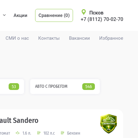
Псков
Акции
Сравнение (0)
+7 (8112) 70-02-70
СМИ о нас
Контакты
Вакансии
Избранное
53
АВТО С ПРОБЕГОМ
546
ault Sandero
томат
1.6 л.
102 л.с
Бензин