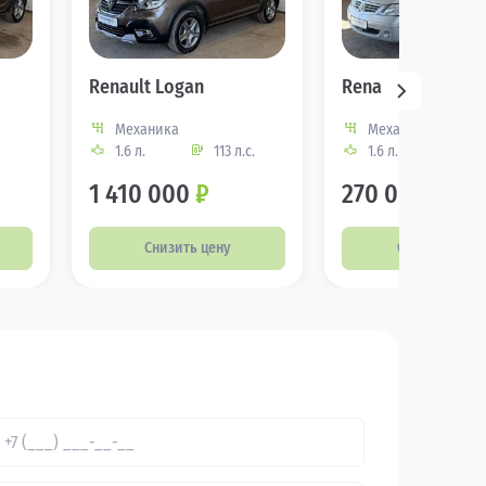
Renault Logan
Renault Logan
Механика
Механика
1.6 л.
113 л.с.
1.6 л.
87 
1 410 000
₽
270 000
₽
Снизить цену
Снизить цену