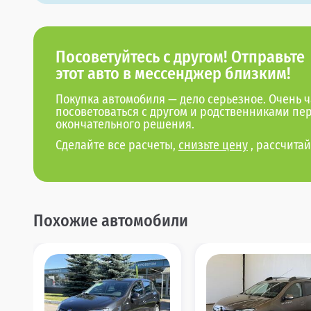
Посоветуйтесь с другом! Отправьте
этот авто в мессенджер близким!
Покупка автомобиля — дело серьезное. Очень ч
посоветоваться с другом и родственниками пе
окончательного решения.
Сделайте все расчеты,
снизьте цену
, рассчитай
Похожие автомобили