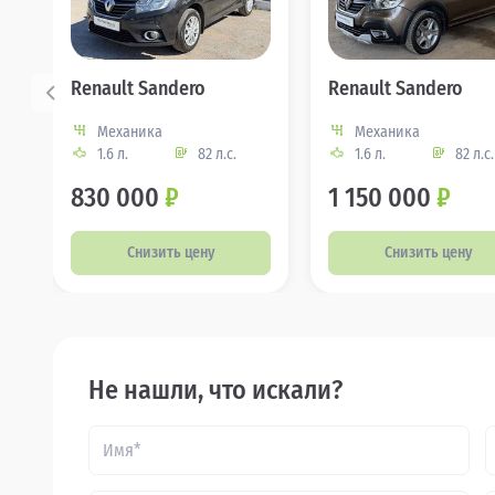
Renault Sandero
Renault Sandero
Механика
Механика
1.6 л.
82 л.с.
1.6 л.
82 л.с.
830 000
₽
1 150 000
₽
Снизить цену
Снизить цену
Не нашли, что искали?