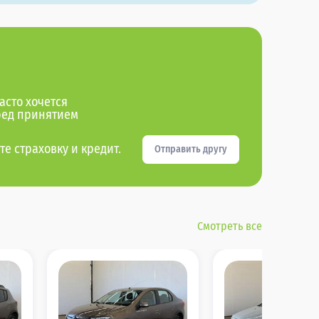
асто хочется
ред принятием
те страховку и кредит.
Отправить другу
Смотреть все