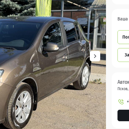
Ваша 
По
За
Авто
Псков,
+