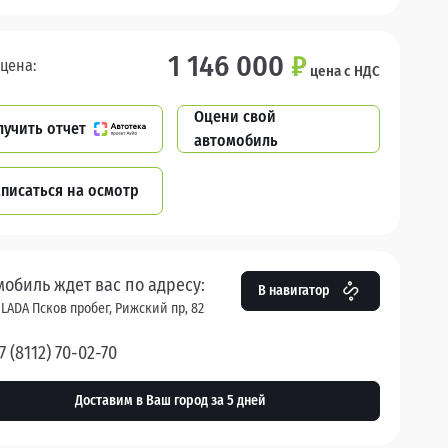
1 146 000
₽
цена:
цена с НДС
Оцени свой
лучить отчет
автомобиль
писаться на осмотр
мобиль ждет вас по адресу:
В навигатор
 LADA Псков пробег, Рижский пр, 82
7 (8112) 70-02-70
Доставим в Ваш город за 5 дней