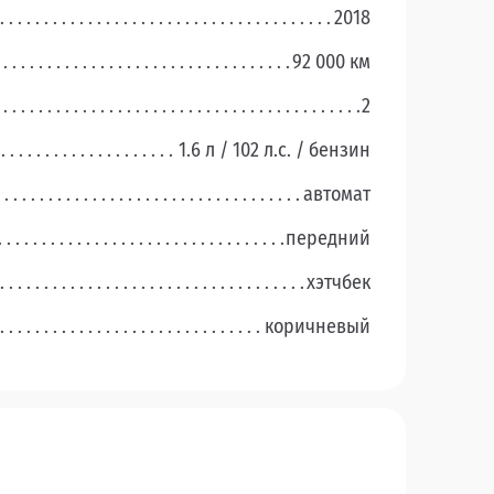
2018
92 000 км
2
1.6 л / 102 л.c. / бензин
автомат
передний
хэтчбек
коричневый