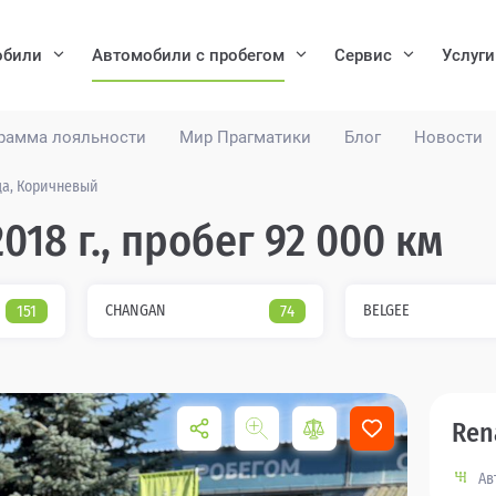
обили
Автомобили с пробегом
Сервис
Услуги
рамма лояльности
Мир Прагматики
Блог
Новости
ода, Коричневый
018 г., пробег 92 000 км
151
CHANGAN
74
BELGEE
Ren
Ав