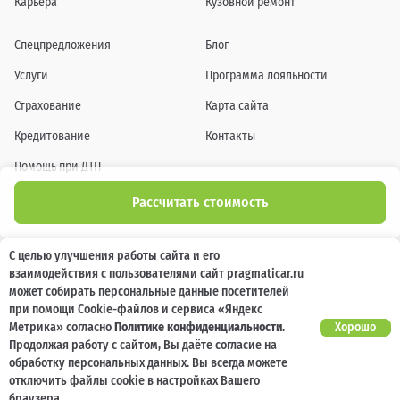
Карьера
Кузовной ремонт
Спецпредложения
Блог
Услуги
Программа лояльности
Страхование
Карта сайта
Кредитование
Контакты
Помощь при ДТП
Рассчитать стоимость
Информация о технических характеристиках, составе комплектаций, цветовой
С целью улучшения работы сайта и его
гамме и стоимости автомобилей, а также действующих акциях, сроках и условиях
взаимодействия с пользователями сайт pragmaticar.ru
их проведения, указанных на сайте www.pragmaticar.ru, носит информационный
характер и ни при каких условиях не является публичной офертой,
может собирать персональные данные посетителей
определяемой положениями пунктом 2 статьи 437 Гражданского кодекса
при помощи Cookie-файлов и сервиса «Яндекс
Российской Федерации. Для получения подробной информации обращайтесь к
специалистам нашей компании.
Метрика» согласно
Политике конфиденциальности
.
Хорошо
Продолжая работу с сайтом, Вы даёте согласие на
© ПРАГМАТИКА, 2026
обработку персональных данных. Вы всегда можете
отключить файлы cookie в настройках Вашего
браузера.