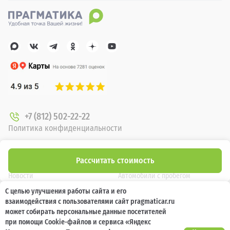
+7 (812) 502-22-22
Политика конфиденциальности
О компании
Новые автомобили
Рассчитать стоимость
Новости
Автомобили с пробегом
С целью улучшения работы сайта и его
Отзывы клиентов
Выкуп
взаимодействия с пользователями сайт pragmaticar.ru
Наша команда
Акции
может собирать персональные данные посетителей
при помощи Cookie-файлов и сервиса «Яндекс
Карьера
Кузовной ремонт