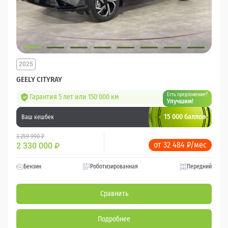
2025
GEELY CITYRAY
Есть предложение?
Гарантия 5 лет или 150 000 км
Улучшим!
15 000 баллов
Ваш кешбек
3 259 990 ₽
от 32 484 ₽/мес
2 330 000
₽
Бензин
Роботизированная
Передний
Сравнить
Подробнее