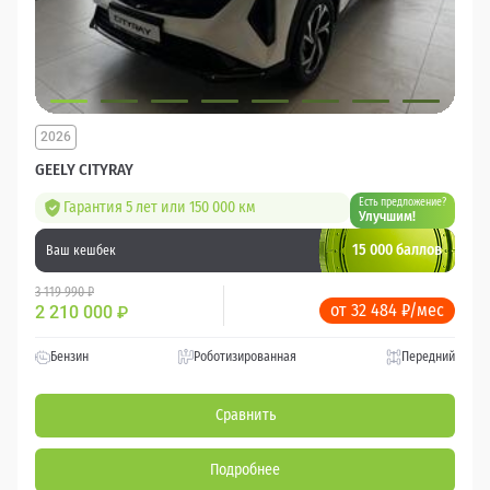
2026
GEELY CITYRAY
Есть предложение?
Гарантия 5 лет или 150 000 км
Улучшим!
15 000 баллов
Ваш кешбек
3 119 990 ₽
от 32 484 ₽/мес
2 210 000
₽
Бензин
Роботизированная
Передний
Сравнить
Подробнее