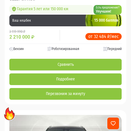
Есть предложение?
Гарантия 5 лет или 150 000 км
Улучшим!
15 000 баллов
Ваш кешбек
3 119 990 ₽
от 32 484 ₽/мес
2 210 000
₽
Бензин
Роботизированная
Передний
Сравнить
Подробнее
Перезвоним за минуту