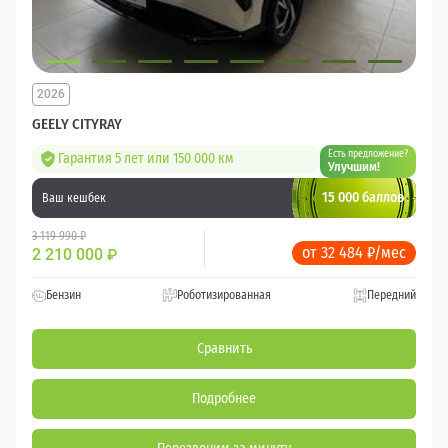
2026
GEELY CITYRAY
Есть предложение?
Гарантия 5 лет или 150 000 км
Улучшим!
15 000 баллов
Ваш кешбек
3 119 990 ₽
от 32 484 ₽/мес
2 210 000
₽
Бензин
Роботизированная
Передний
Сравнить
Подробнее