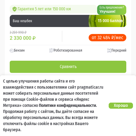
Есть предложение?
Гарантия 5 лет или 150 000 км
Улучшим!
15 000 баллов
Ваш кешбек
3 259 990 ₽
от 32 484 ₽/мес
2 330 000
₽
Бензин
Роботизированная
Передний
Сравнить
С целью улучшения работы сайта и его
Подробнее
взаимодействия с пользователями сайт pragmaticar.ru
может собирать персональные данные посетителей
Перезвоним за минуту
при помощи Cookie-файлов и сервиса «Яндекс
Метрика» согласно
Политике конфиденциальности
.
Хорошо
Продолжая работу с сайтом, Вы даёте согласие на
обработку персональных данных. Вы всегда можете
отключить файлы cookie в настройках Вашего
браузера.