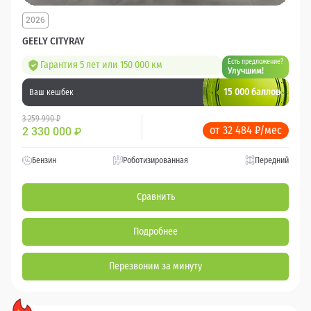
2026
GEELY CITYRAY
Есть предложение?
Гарантия 5 лет или 150 000 км
Улучшим!
15 000 баллов
Ваш кешбек
3 259 990 ₽
от 32 484 ₽/мес
2 330 000
₽
Бензин
Роботизированная
Передний
Сравнить
Подробнее
Перезвоним за минуту