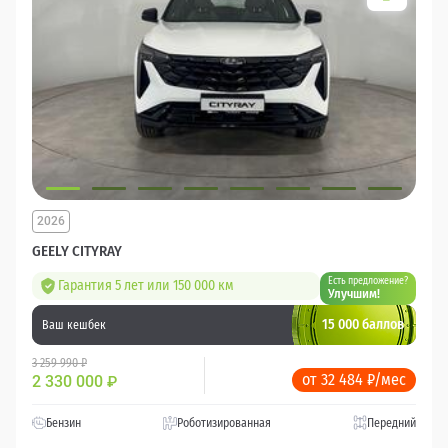
2026
GEELY CITYRAY
Есть предложение?
Гарантия 5 лет или 150 000 км
Улучшим!
15 000 баллов
Ваш кешбек
3 259 990 ₽
от 32 484 ₽/мес
2 330 000
₽
Бензин
Роботизированная
Передний