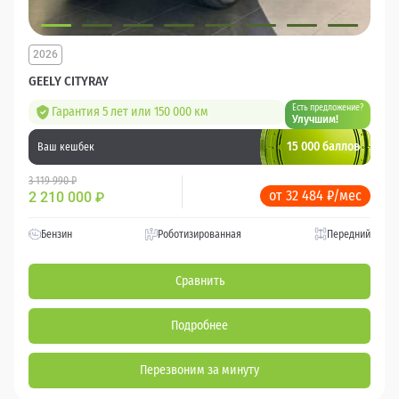
2026
GEELY CITYRAY
Есть предложение?
Гарантия 5 лет или 150 000 км
Улучшим!
15 000 баллов
Ваш кешбек
3 119 990 ₽
от 32 484 ₽/мес
2 210 000
₽
Бензин
Роботизированная
Передний
Сравнить
Подробнее
Перезвоним за минуту