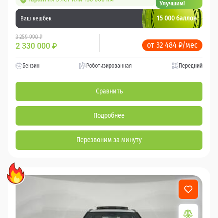
Улучшим!
15 000 баллов
Ваш кешбек
3 259 990 ₽
от 32 484 ₽/мес
2 330 000
₽
Бензин
Роботизированная
Передний
Сравнить
Подробнее
Перезвоним за минуту