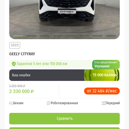
2025
GEELY CITYRAY
Есть предложение?
Гарантия 5 лет или 150 000 км
Улучшим!
15 000 баллов
Ваш кешбек
3 259 990 ₽
от 32 484 ₽/мес
2 330 000
₽
Бензин
Роботизированная
Передний
Сравнить