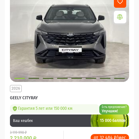
2026
GEELY CITYRAY
Есть предложение?
Гарантия 5 лет или 150 000 км
Улучшим!
15 000 баллов
Ваш кешбек
3 119 990 ₽
от 32 484 ₽/мес
2 210 000
₽