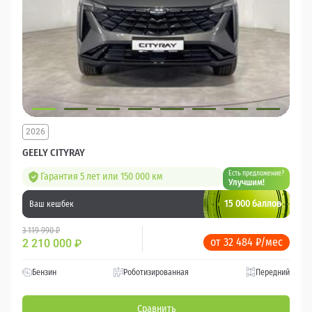
2026
GEELY CITYRAY
Есть предложение?
Гарантия 5 лет или 150 000 км
Улучшим!
15 000 баллов
Ваш кешбек
3 119 990 ₽
от 32 484 ₽/мес
2 210 000
₽
Бензин
Роботизированная
Передний
Сравнить