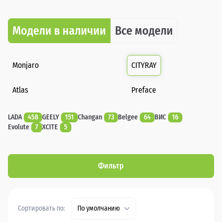
Модели в наличии
Все модели
Monjaro
CITYRAY
Atlas
Preface
LADA
458
GEELY
151
Changan
73
Belgee
64
ВИС
16
Evolute
7
XCITE
5
Фильтр
Сортировать по:
По умолчанию