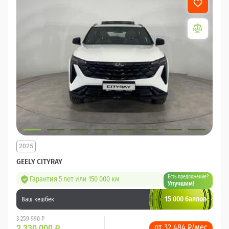
2025
GEELY CITYRAY
Есть предложение?
Гарантия 5 лет или 150 000 км
Улучшим!
15 000 баллов
Ваш кешбек
3 259 990 ₽
от 32 484 ₽/мес
2 330 000
₽