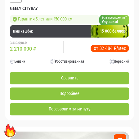
GEELY CITYRAY
Есть предложение?
Гарантия 5 лет или 150 000 км
Улучшим!
15 000 баллов
Ваш кешбек
3 119 990 ₽
от 32 484 ₽/мес
2 210 000
₽
Бензин
Роботизированная
Передний
Сравнить
Подробнее
Перезвоним за минуту