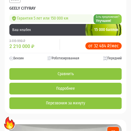
GEELY CITYRAY
Есть предложение?
Гарантия 5 лет или 150 000 км
Улучшим!
15 000 баллов
Ваш кешбек
3 119 990 ₽
от 32 484 ₽/мес
2 210 000
₽
Бензин
Роботизированная
Передний
Сравнить
Подробнее
Перезвоним за минуту