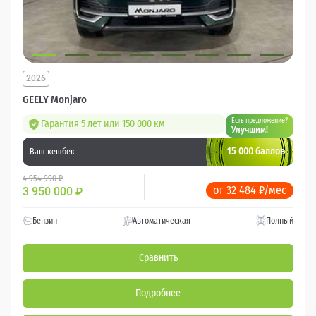
2026
GEELY Monjaro
Есть предложение?
Гарантия 5 лет или 150 000 км
Улучшим!
15 000 баллов
Ваш кешбек
4 954 990 ₽
от 32 484 ₽/мес
3 950 000
₽
Бензин
Автоматическая
Полный
Сравнить
Подробнее