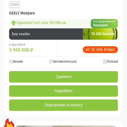
2026
GEELY Monjaro
Есть предложение?
Гарантия 5 лет или 150 000 км
Улучшим!
15 000 баллов
Ваш кешбек
4 954 990 ₽
от 32 484 ₽/мес
3 950 000
₽
Бензин
Автоматическая
Полный
Сравнить
Подробнее
Перезвоним за минуту