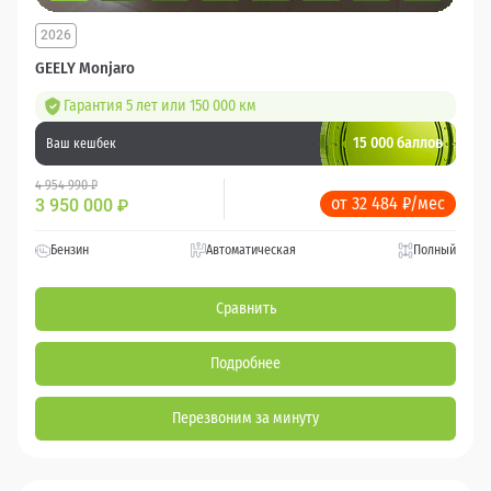
2026
GEELY Monjaro
Гарантия 5 лет или 150 000 км
15 000 баллов
Ваш кешбек
4 954 990 ₽
от 32 484 ₽/мес
3 950 000
₽
Бензин
Автоматическая
Полный
Сравнить
Подробнее
Перезвоним за минуту