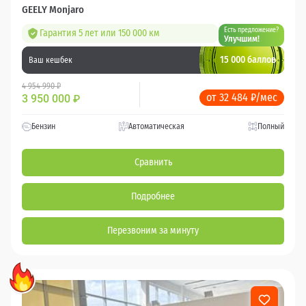
GEELY Monjaro
Есть предложение?
Гарантия 5 лет или 150 000 км
Улучшим!
15 000 баллов
Ваш кешбек
4 954 990 ₽
от 32 484 ₽/мес
3 950 000
₽
Бензин
Автоматическая
Полный
Сравнить
Подробнее
Перезвоним за минуту