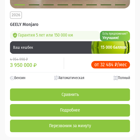
2026
GEELY Monjaro
Есть предложение?
Гарантия 5 лет или 150 000 км
Улучшим!
15 000 баллов
Ваш кешбек
4 954 990 ₽
от 32 484 ₽/мес
3 950 000
₽
Бензин
Автоматическая
Полный
Сравнить
Подробнее
Перезвоним за минуту