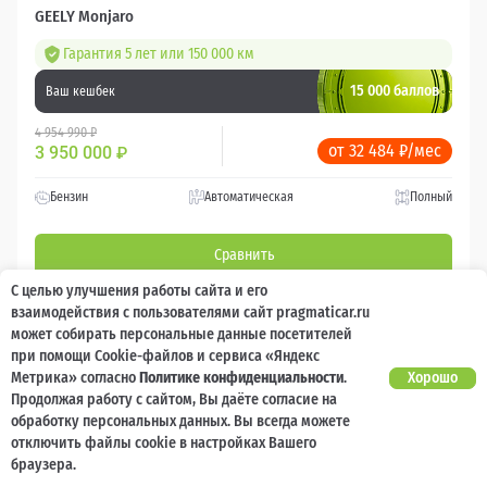
GEELY Monjaro
Гарантия 5 лет или 150 000 км
15 000 баллов
Ваш кешбек
4 954 990 ₽
от 32 484 ₽/мес
3 950 000
₽
Бензин
Автоматическая
Полный
Сравнить
С целью улучшения работы сайта и его
Подробнее
взаимодействия с пользователями сайт pragmaticar.ru
может собирать персональные данные посетителей
при помощи Cookie-файлов и сервиса «Яндекс
Перезвоним за минуту
Метрика» согласно
Политике конфиденциальности
.
Хорошо
Продолжая работу с сайтом, Вы даёте согласие на
обработку персональных данных. Вы всегда можете
отключить файлы cookie в настройках Вашего
браузера.