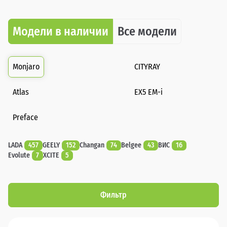
Модели в наличии
Все модели
Monjaro
CITYRAY
Atlas
EX5 EM-i
Preface
LADA
457
GEELY
152
Changan
74
Belgee
43
ВИС
16
Evolute
7
XCITE
5
Фильтр