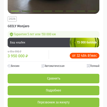
2026
GEELY Monjaro
Гарантия 5 лет или 150 000 км
15 000 баллов
Ваш кешбек
4 954 990 ₽
от 32 484 ₽/мес
3 950 000
₽
Бензин
Автоматическая
Полный
Сравнить
Подробнее
Перезвоним за минуту