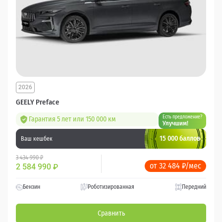
2026
GEELY Preface
Есть предложение?
Гарантия 5 лет или 150 000 км
Улучшим!
15 000 баллов
Ваш кешбек
3 434 990 ₽
от 32 484 ₽/мес
2 584 990
₽
Бензин
Роботизированная
Передний
Сравнить