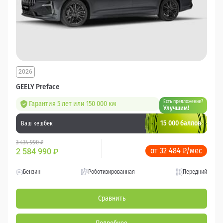
2026
GEELY Preface
Есть предложение?
Гарантия 5 лет или 150 000 км
Улучшим!
15 000 баллов
Ваш кешбек
3 434 990 ₽
от 32 484 ₽/мес
2 584 990
₽
Бензин
Роботизированная
Передний
Сравнить