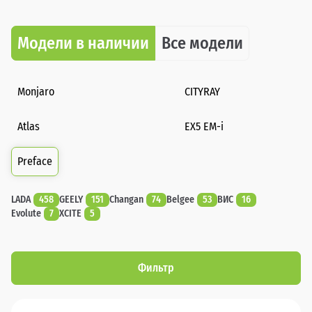
Модели в наличии
Все модели
Monjaro
CITYRAY
Atlas
EX5 EM-i
Preface
LADA
458
GEELY
151
Changan
74
Belgee
53
ВИС
16
Evolute
7
XCITE
5
Фильтр