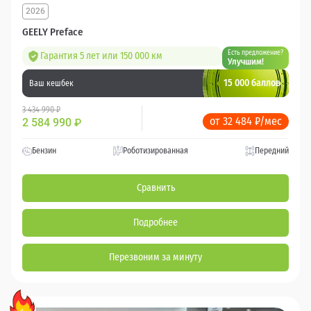
2026
GEELY Preface
Есть предложение?
Гарантия 5 лет или 150 000 км
Улучшим!
15 000 баллов
Ваш кешбек
3 434 990 ₽
от 32 484 ₽/мес
2 584 990
₽
Бензин
Роботизированная
Передний
Сравнить
Подробнее
Перезвоним за минуту