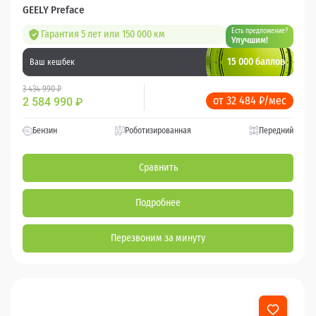
GEELY Preface
Есть предложение?
Гарантия 5 лет или 150 000 км
Улучшим!
15 000 баллов
Ваш кешбек
3 434 990 ₽
от 32 484 ₽/мес
2 584 990
₽
Бензин
Роботизированная
Передний
Сравнить
Подробнее
Перезвоним за минуту