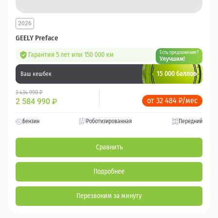
2026
GEELY Preface
Есть предложение?
Гарантия 5 лет или 150 000 км
Улучшим!
15 000 баллов
Ваш кешбек
3 434 990 ₽
от 32 484 ₽/мес
2 584 990
₽
Бензин
Роботизированная
Передний
Сравнить
Подробнее
Перезвоним за минуту