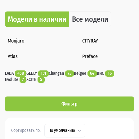
Модели в наличии
Все модели
Monjaro
CITYRAY
Atlas
Preface
LADA
458
GEELY
151
Changan
73
Belgee
64
ВИС
16
Evolute
7
XCITE
5
Фильтр
Сортировать по:
По умолчанию